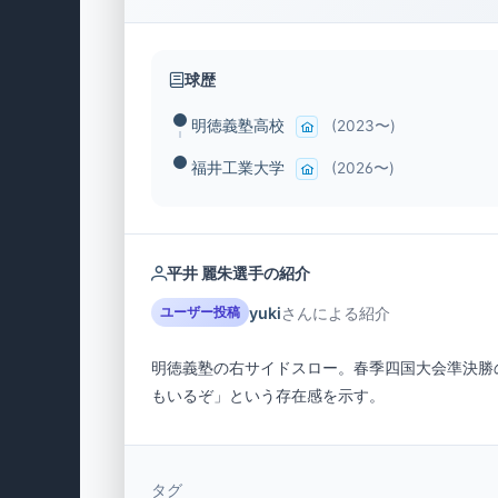
球歴
明徳義塾高校
(2023〜)
福井工業大学
(2026〜)
平井 麗朱選手の紹介
yuki
さんによる紹介
ユーザー投稿
明徳義塾の右サイドスロー。春季四国大会準決勝
もいるぞ」という存在感を示す。
タグ