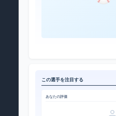
この選手を注目する
あなたの評価