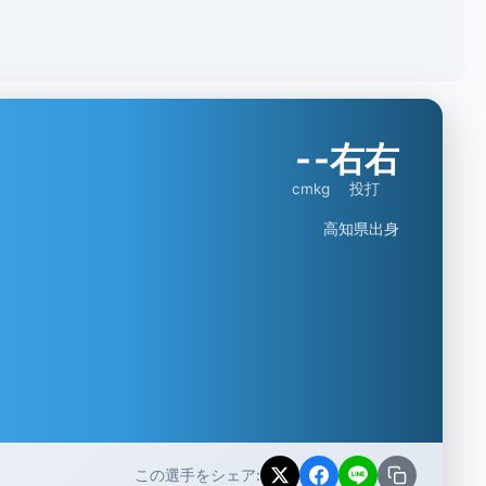
-
-
右右
cm
kg
投打
高知県出身
この選手をシェア: