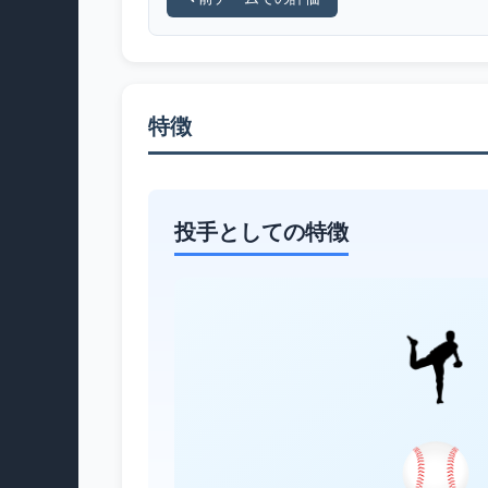
特徴
投手としての特徴