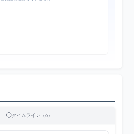
タイムライン（6）