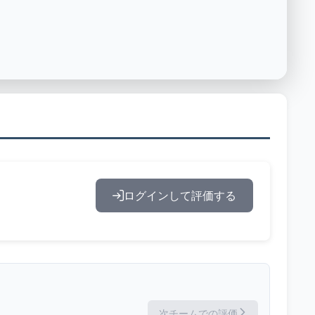
ログインして評価する
次チームでの評価