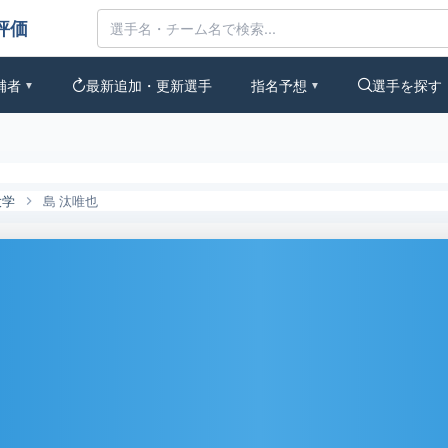
なの評価
補者
最新追加・更新選手
指名予想
選手を探す
▼
▼
大学
島 汰唯也