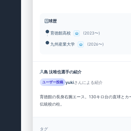
球歴
育徳館高校
(2023〜)
九州産業大学
(2026〜)
島 汰唯也選手の紹介
yuki
さんによる紹介
ユーザー投稿
育徳館の長身右腕エース。130キロ台の直球とカ
伝統校の柱。
タグ