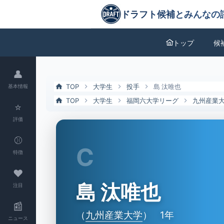
島 汰唯也（九州産業大）の特徴とドラフト評価 | ドラフト候補とみん
ドラフト候補とみんなの評価
トップ
候
👤
TOP
大学生
投手
島 汰唯也
基本情報
TOP
大学生
福岡六大学リーグ
九州産業
⭐
評価
⚾
C
特徴
❤
島 汰唯也
注目
📰
（
九州産業大学
）
1年
ニュース