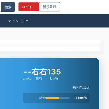
ログイン
新規登録
マイページ
▼
-
-
右右
135
cm
kg
投打
km/h
福岡県出身
球速
135km/h