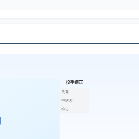
投手適正
先発
中継ぎ
抑え