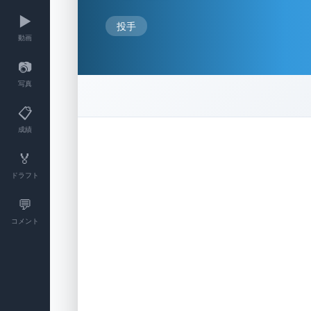
▶️
投手
動画
📷
写真
📋
成績
🏅
ドラフト
💬
コメント