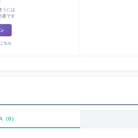
使うには
必要です
ン
こちら
ス（0）