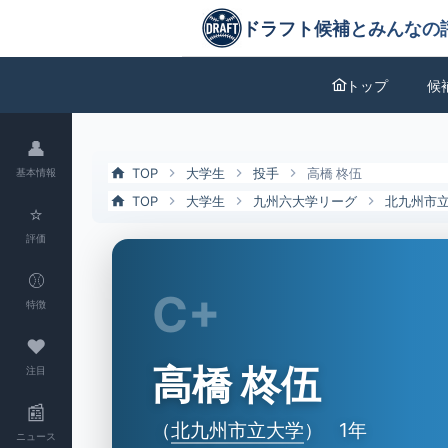
高橋 柊伍（北九州市立大）の特徴とドラフト評価 | ドラフト候補とみ
ドラフト候補とみんなの評価
トップ
候
👤
TOP
大学生
投手
高橋 柊伍
基本情報
TOP
大学生
九州六大学リーグ
北九州市
⭐
評価
⚾
C+
特徴
❤
高橋 柊伍
注目
📰
（
北九州市立大学
）
1年
ニュース