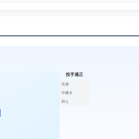
投手適正
先発
中継ぎ
抑え