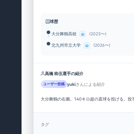
球歴
大分舞鶴高校
(2023〜)
北九州市立大学
(2026〜)
高橋 柊伍選手の紹介
yuki
さんによる紹介
ユーザー投稿
大分舞鶴の右腕。140キロ超の直球を投げる。投
タグ