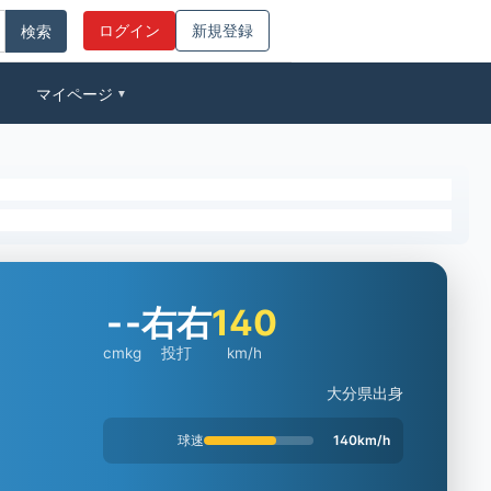
ログイン
新規登録
マイページ
▼
-
-
右右
140
cm
kg
投打
km/h
大分県出身
球速
140km/h