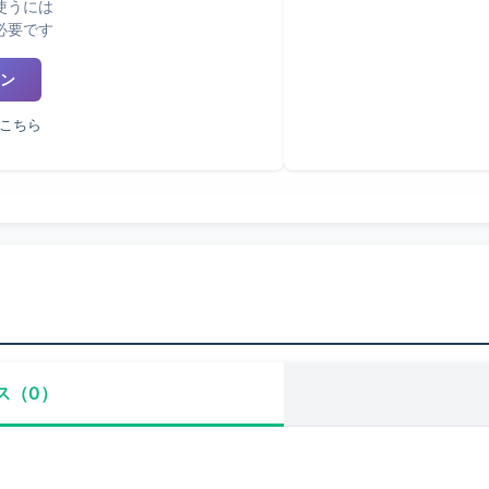
使うには
必要です
ン
こちら
ス（0）