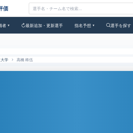
んなの評価
補者
最新追加・更新選手
指名予想
選手を探す
▼
▼
立大学
高橋 柊伍