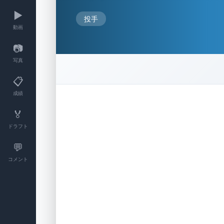
▶️
投手
動画
📷
写真
📋
成績
🏅
ドラフト
💬
コメント