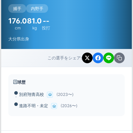
捕手
内野手
176.0
81.0
--
cm
kg
投打
大分県出身
この選手をシェア:
球歴
別府翔青高校
(2023〜)
進路不明・未定
(2026〜)