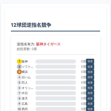
12球団逆指名競争
阪神タイガース
逆指名有力:
総投票数: 0票
阪神
0票
1
投票
ソフトバンク
0票
2
投票
横浜
0票
3
投票
日ハム
0票
4
投票
巨人
0票
5
投票
オリックス
0票
6
投票
中日
0票
7
投票
楽天
0票
8
投票
広島
0票
9
投票
西武
0票
10
投票