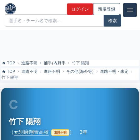
竹下 陽翔（元別府翔青高校）の特徴とドラフト評価 | ドラフト候補と
ログイン
新規登録
みんなの評価
ドラフト候補とみんなの評価
TOP
進路不明
捕手
/
内野手
竹下 陽翔
TOP
進路不明
進路不明
その他(海外等)
進路不明・未定
竹下 陽翔
C
竹下 陽翔
（
元別府翔青高校
）
3年
進路不明