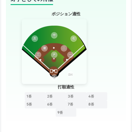
ポジション適性
中
左
右
遊
二
三
P
一
DH
C
打順適性
1番
2番
3番
4番
5番
6番
7番
8番
9番