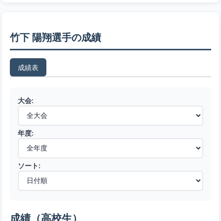
竹下 陽翔選手の成績
成績表
大会:
年度:
ソート:
成績（高校生）