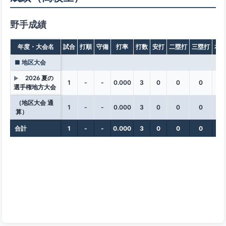
野手成績
年度・大会名
試合
打順
守備
打率
打数
安打
二塁打
三塁打
本
■ 地区大会
2026 夏の
▶
1
-
-
0.000
3
0
0
0
0
選手権地方大会
（地区大会 通
1
-
-
0.000
3
0
0
0
0
算）
合計
1
-
-
0.000
3
0
0
0
0