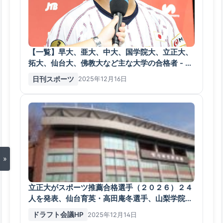
【一覧】早大、亜大、中大、国学院大、立正大、
拓大、仙台大、佛教大など主な大学の合格者 - 高
校野球 : 日刊スポーツ
日刊スポーツ
2025年12月16日
»
立正大がスポーツ推薦合格選手（２０２６）２４
人を発表、仙台育英・高田庵冬選手、山梨学院・
横山悠捕手、浦和学院・垣内凌など
ドラフト会議HP
2025年12月14日