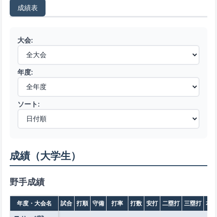
成績表
大会:
年度:
ソート:
成績（大学生）
野手成績
年度・大会名
試合
打順
守備
打率
打数
安打
二塁打
三塁打
本