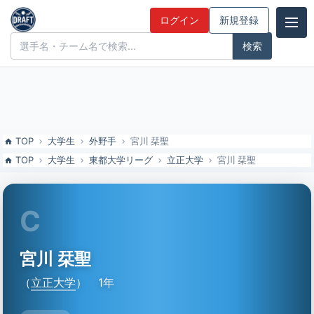
宮川 栞聖（立正大）の特徴とドラフト評価 | ドラフト候補とみんなの
ログイン
新規登録
評価
ドラフト候補とみんなの評価
TOP
大学生
外野手
宮川 栞聖
TOP
大学生
東都大学リーグ
立正大学
宮川 栞聖
C
宮川 栞聖
（
立正大学
）
1年