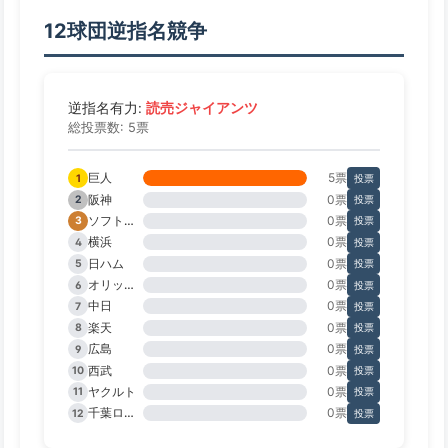
12球団逆指名競争
読売ジャイアンツ
逆指名有力:
総投票数: 5票
巨人
5票
1
投票
阪神
0票
2
投票
ソフトバンク
0票
3
投票
横浜
0票
4
投票
日ハム
0票
5
投票
オリックス
0票
6
投票
中日
0票
7
投票
楽天
0票
8
投票
広島
0票
9
投票
西武
0票
10
投票
ヤクルト
0票
11
投票
千葉ロッテ
0票
12
投票