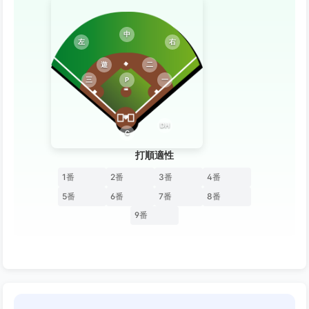
中
左
右
遊
二
三
P
一
DH
C
打順適性
1番
2番
3番
4番
5番
6番
7番
8番
9番