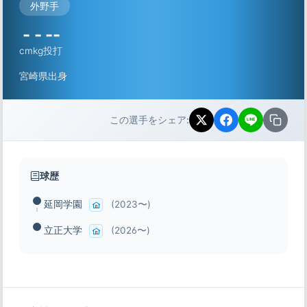
外野手
-
-
--
cm
kg
投打
宮崎県出身
この選手をシェア:
球歴
延岡学園
(2023〜)
立正大学
(2026〜)