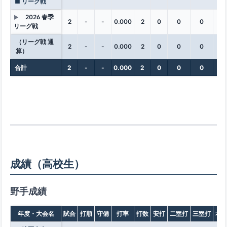
■ リーグ戦
2026 春季
▶
2
-
-
0.000
2
0
0
0
0
リーグ戦
（リーグ戦 通
2
-
-
0.000
2
0
0
0
0
算）
合計
2
-
-
0.000
2
0
0
0
0
成績（高校生）
野手成績
年度・大会名
試合
打順
守備
打率
打数
安打
二塁打
三塁打
本