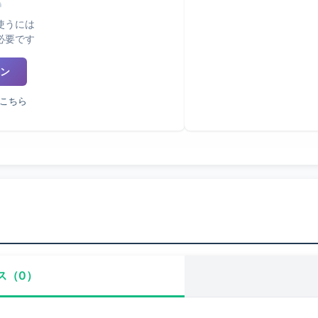
使うには
必要です
ン
こちら
ス（0）