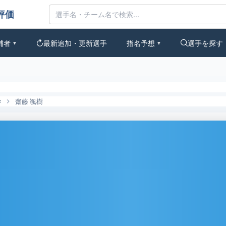
なの評価
補者
最新追加・更新選手
指名予想
選手を探す
▼
▼
学
齋藤 颯樹