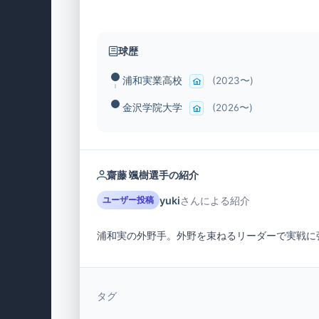
球歴
浦和実業高校
(2023〜)
金沢学院大学
(2026〜)
齋藤 颯樹選手の紹介
yuki
さんによる紹介
ユーザー投稿
浦和実の外野手。外野を束ねるリーダーで実戦に
タグ