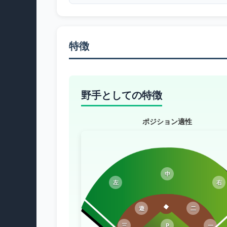
特徴
野手としての特徴
ポジション適性
中
左
右
遊
二
三
P
一