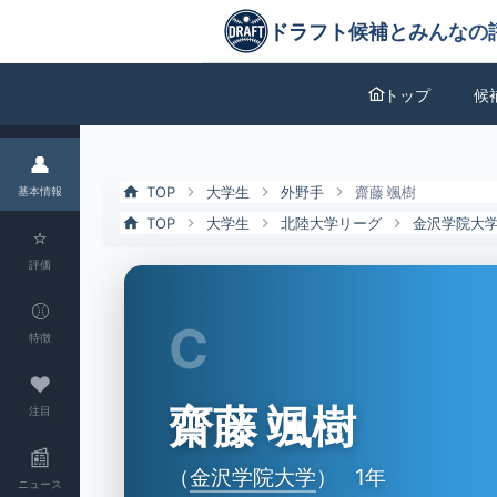
齋藤 颯樹（金沢学院大）の特徴とドラフト評価 | ドラフト候補とみん
ドラフト候補とみんなの評価
トップ
候
👤
TOP
大学生
外野手
齋藤 颯樹
基本情報
TOP
大学生
北陸大学リーグ
金沢学院大
⭐
評価
⚾
C
特徴
❤
齋藤 颯樹
注目
📰
（
金沢学院大学
）
1年
ニュース