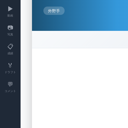
▶️
外野手
動画
📷
写真
📋
成績
🏅
ドラフト
💬
コメント