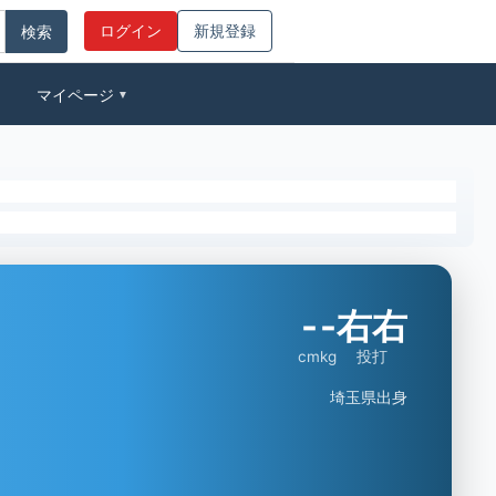
ログイン
新規登録
マイページ
▼
-
-
右右
cm
kg
投打
埼玉県出身