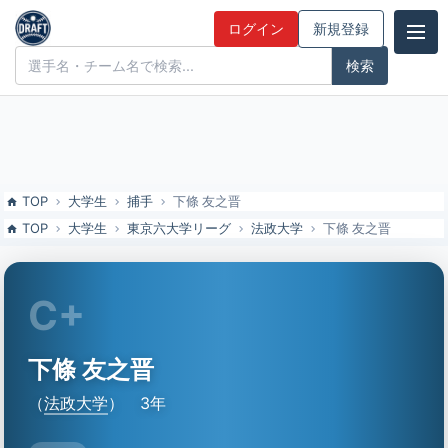
下條 友之晋（法政大）の特徴とドラフト評価 | ドラフト候補とみんな
ログイン
新規登録
の評価
ドラフト候補とみんなの評価
TOP
大学生
捕手
下條 友之晋
TOP
大学生
東京六大学リーグ
法政大学
下條 友之晋
C+
下條 友之晋
（
法政大学
）
3年