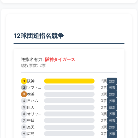
12球団逆指名競争
阪神タイガース
逆指名有力:
総投票数: 2票
阪神
2票
1
投票
ソフトバンク
0票
2
投票
横浜
0票
3
投票
日ハム
0票
4
投票
巨人
0票
5
投票
オリックス
0票
6
投票
中日
0票
7
投票
楽天
0票
8
投票
広島
0票
9
投票