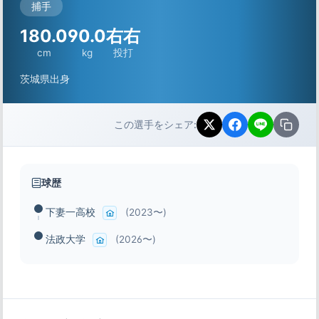
捕手
180.0
90.0
右右
cm
kg
投打
茨城県出身
この選手をシェア:
球歴
下妻一高校
(2023〜)
法政大学
(2026〜)