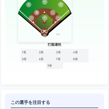
中
左
右
遊
二
三
P
一
DH
C
打順適性
1番
2番
3番
4番
5番
6番
7番
8番
9番
この選手を注目する