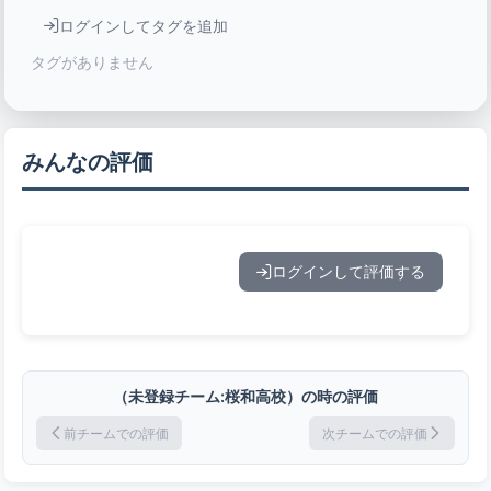
ログインしてタグを追加
タグがありません
みんなの評価
ログインして評価する
（未登録チーム:桜和高校）の時の評価
前チームでの評価
次チームでの評価