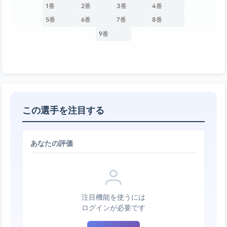
1番
2番
3番
4番
5番
6番
7番
8番
9番
この選手を注目する
あなたの評価
注目機能を使うには
ログインが必要です