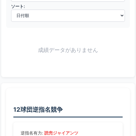
ソート:
成績データがありません
12球団逆指名競争
読売ジャイアンツ
逆指名有力: