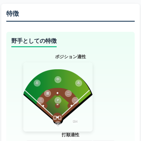
特徴
野手としての特徴
ポジション適性
中
左
右
遊
二
三
P
一
DH
C
打順適性