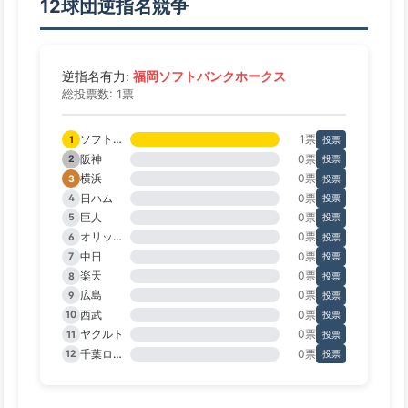
12球団逆指名競争
福岡ソフトバンクホークス
逆指名有力:
総投票数: 1票
ソフトバンク
1票
1
投票
阪神
0票
2
投票
横浜
0票
3
投票
日ハム
0票
4
投票
巨人
0票
5
投票
オリックス
0票
6
投票
中日
0票
7
投票
楽天
0票
8
投票
広島
0票
9
投票
西武
0票
10
投票
ヤクルト
0票
11
投票
千葉ロッテ
0票
12
投票