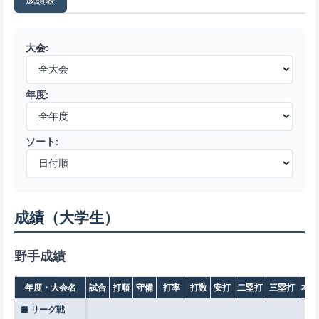
大会:
年度:
ソート:
成績（大学生）
野手成績
年度・大会名
試合
打順
守備
打率
打数
安打
二塁打
三塁打
本塁
■ リーグ戦