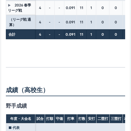
2026 春季
▶
4
-
-
0.091
11
1
0
0
0
リーグ戦
（リーグ戦 通
4
-
-
0.091
11
1
0
0
0
算）
合計
4
-
-
0.091
11
1
0
0
0
成績（高校生）
野手成績
年度・大会名
試合
打順
守備
打率
打数
安打
二塁打
三塁打
本塁
■ 代表