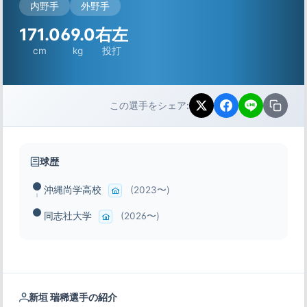
内野手
外野手
171.0
69.0
右左
cm
kg
投打
この選手をシェア:
球歴
沖縄尚学高校
(2023〜)
同志社大学
(2026〜)
新垣 瑞稀選手の紹介