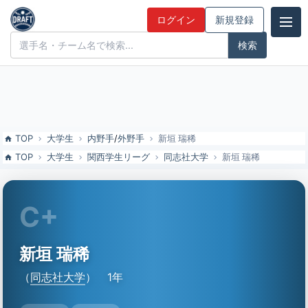
新垣 瑞稀（同志社大）の特徴とドラフト評価 | ドラフト候補とみんな
ログイン
新規登録
の評価
ドラフト候補とみんなの評価
TOP
大学生
内野手
/
外野手
新垣 瑞稀
TOP
大学生
関西学生リーグ
同志社大学
新垣 瑞稀
C+
新垣 瑞稀
（
同志社大学
）
1年