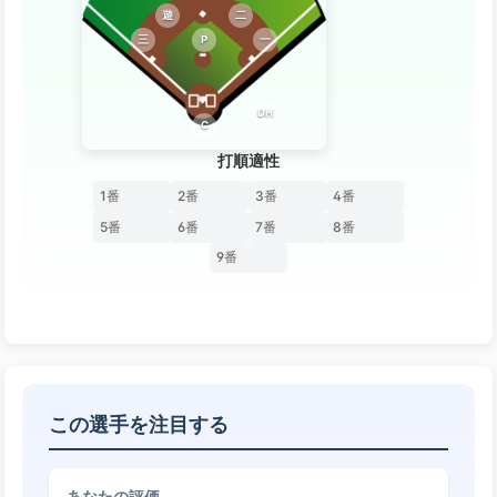
遊
二
三
P
一
DH
C
打順適性
1番
2番
3番
4番
5番
6番
7番
8番
9番
この選手を注目する