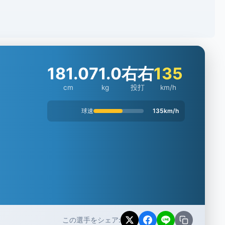
181.0
71.0
右右
135
cm
kg
投打
km/h
球速
135km/h
この選手をシェア: