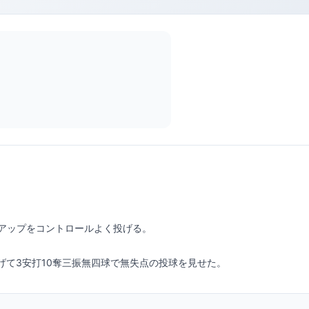
げて3安打10奪三振無四球で無失点の投球を見せた。