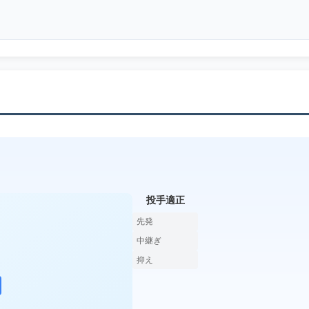
投手適正
先発
中継ぎ
抑え