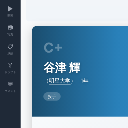
▶️
動画
📷
写真
C+
📋
成績
谷津 輝
🏅
ドラフト
（
明星大学
）
1年
💬
コメント
投手