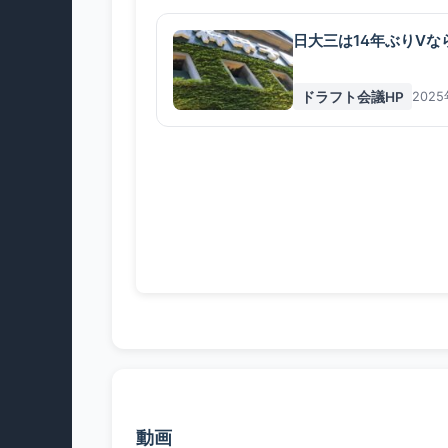
日大三は14年ぶりV
ドラフト会議HP
202
動画