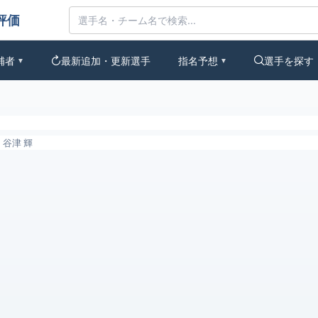
価
補者
最新追加・更新選手
指名予想
選手を探す
▼
▼
谷津 輝