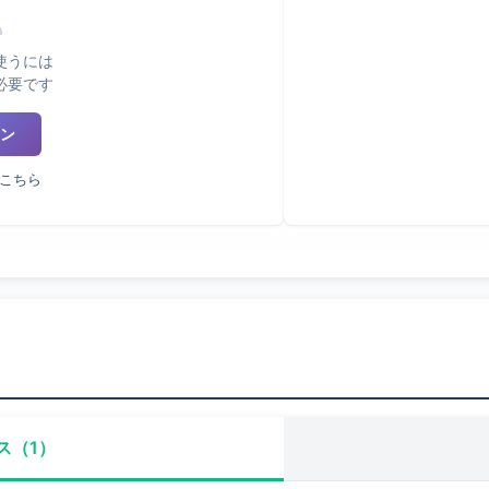
使うには
必要です
ン
こちら
ス（1）