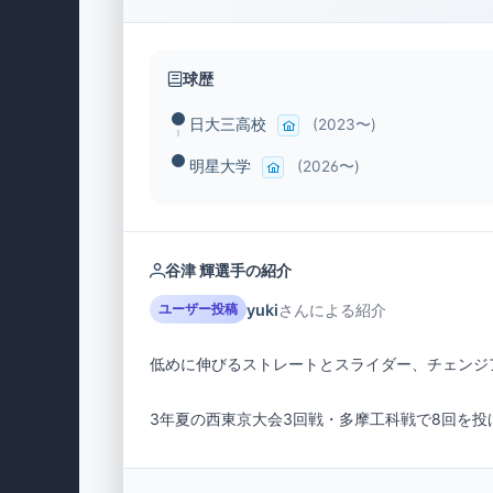
球歴
日大三高校
(2023〜)
明星大学
(2026〜)
谷津 輝選手の紹介
yuki
さんによる紹介
ユーザー投稿
3年夏の西東京大会3回戦・多摩工科戦で8回を投