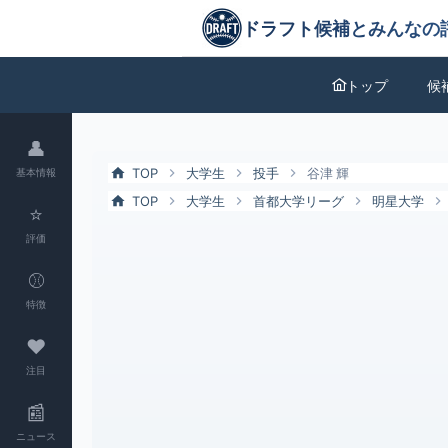
谷津 輝（明星大）の特徴とドラフト評価 | ドラフト候補とみんなの評
ドラフト候補とみんなの評価
トップ
候
👤
TOP
大学生
投手
谷津 輝
基本情報
TOP
大学生
首都大学リーグ
明星大学
⭐
評価
⚾
特徴
❤
注目
📰
ニュース