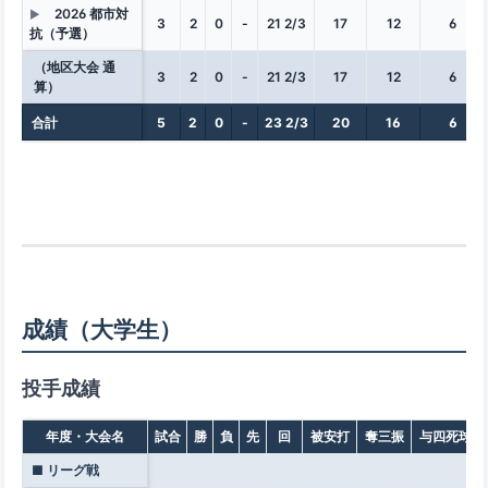
2026 都市対
▶
3
2
0
-
21 2/3
17
12
6
抗（予選）
（地区大会 通
3
2
0
-
21 2/3
17
12
6
算）
合計
5
2
0
-
23 2/3
20
16
6
成績（大学生）
投手成績
年度・大会名
試合
勝
負
先
回
被安打
奪三振
与四死球
■ リーグ戦