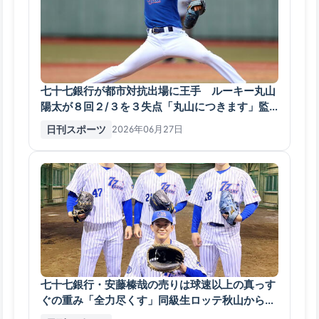
七十七銀行が都市対抗出場に王手 ルーキー丸山
陽太が８回２/３を３失点「丸山につきます」監
督 - アマ野球 : 日刊スポーツ
日刊スポーツ
2026年06月27日
七十七銀行・安藤榛哉の売りは球速以上の真っす
ぐの重み「全力尽くす」同級生ロッテ秋山から刺
激 - アマ野球 : 日刊スポーツ