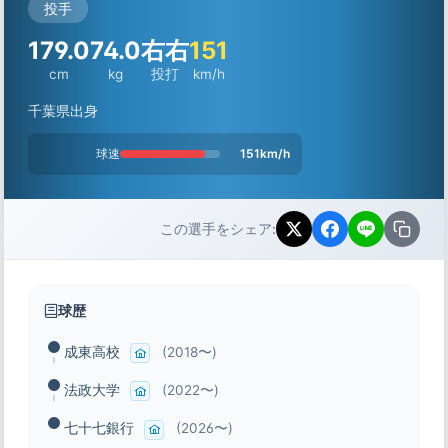
投手
179.0
74.0
右右
151
cm
kg
投打
km/h
千葉県出身
球速
151km/h
この選手をシェア:
球歴
成東高校
(2018〜)
法政大学
(2022〜)
七十七銀行
(2026〜)