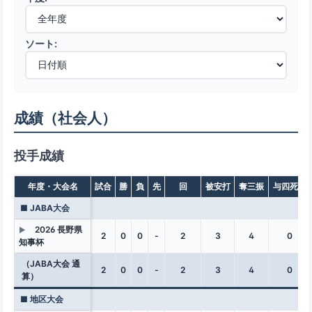
ソート:
成績（社会人）
投手成績
年度・大会名
試合
勝
負
先
回
被安打
奪三振
与四死球
■ JABA大会
2026 長野県
▶
2
0
0
-
2
3
4
0
知事杯
（JABA大会 通
2
0
0
-
2
3
4
0
算）
■ 地区大会