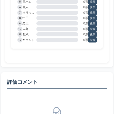
日ハム
0票
5
投票
巨人
0票
6
投票
オリックス
0票
7
投票
中日
0票
8
投票
楽天
0票
9
投票
広島
0票
10
投票
西武
0票
11
投票
ヤクルト
0票
12
投票
評価コメント