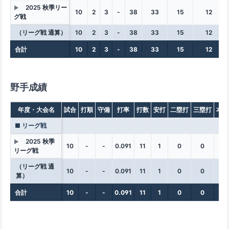
2025 秋季リー
▶
10
2
3
-
38
33
15
12
グ戦
（リーグ戦 通算）
10
2
3
-
38
33
15
12
合計
10
2
3
-
38
33
15
12
野手成績
年度・大会名
試合
打順
守備
打率
打数
安打
二塁打
三塁打
本塁
■ リーグ戦
2025 秋季
▶
10
-
-
0.091
11
1
0
0
0
リーグ戦
（リーグ戦 通
10
-
-
0.091
11
1
0
0
0
算）
合計
10
-
-
0.091
11
1
0
0
0