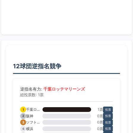
12球団逆指名競争
千葉ロッテマリーンズ
逆指名有力:
総投票数: 1票
千葉ロッテ
1票
1
投票
阪神
0票
2
投票
ソフトバンク
0票
3
投票
横浜
0票
4
投票