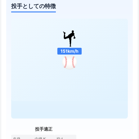
投手としての特徴
151km/h
投手適正
先発
中継ぎ
抑え