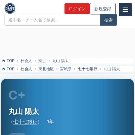
丸山 陽太（七十七銀行）の特徴とドラフト評価 | ドラフト候補とみん
ログイン
新規登録
なの評価
ドラフト候補とみんなの評価
TOP
社会人
投手
丸山 陽太
TOP
社会人
東北地区
宮城県
七十七銀行
丸山 陽太
C+
丸山 陽太
（
七十七銀行
）
1年