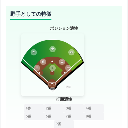
野手としての特徴
ポジション適性
中
左
右
遊
二
三
P
一
DH
C
打順適性
1番
2番
3番
4番
5番
6番
7番
8番
9番