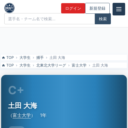
土田 大海（富士大）の特徴とドラフト評価 | ドラフト候補とみんなの
ログイン
新規登録
評価
ドラフト候補とみんなの評価
TOP
大学生
捕手
土田 大海
TOP
大学生
北東北大学リーグ
富士大学
土田 大海
C+
土田 大海
（
富士大学
）
1年