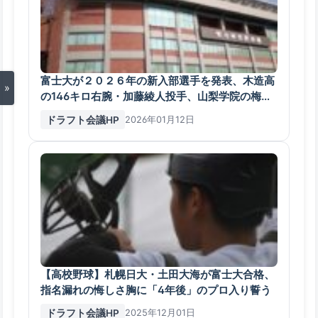
富士大が２０２６年の新入部選手を発表、木造高
»
の146キロ右腕・加藤綾人投手、山梨学院の梅村
団選手など
ドラフト会議HP
2026年01月12日
【高校野球】札幌日大・土田大海が富士大合格、
指名漏れの悔しさ胸に「4年後」のプロ入り誓う
ドラフト会議HP
2025年12月01日