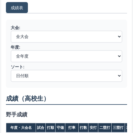
成績表
大会:
年度:
ソート:
成績（高校生）
野手成績
年度・大会名
試合
打順
守備
打率
打数
安打
二塁打
三塁打
本