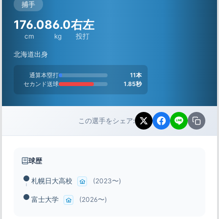
捕手
176.0
86.0
右左
cm
kg
投打
北海道出身
通算本塁打
11本
セカンド送球
1.85秒
この選手をシェア:
球歴
札幌日大高校
(2023〜)
富士大学
(2026〜)