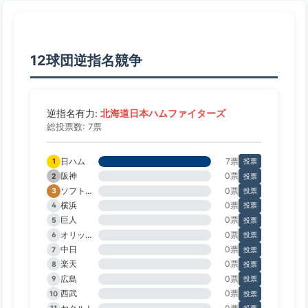
12球団逆指名競争
北海道日本ハムファイターズ
逆指名有力:
総投票数: 7票
日ハム
7票
1
投票
阪神
0票
2
投票
ソフトバンク
0票
3
投票
横浜
0票
4
投票
巨人
0票
5
投票
オリックス
0票
6
投票
中日
0票
7
投票
楽天
0票
8
投票
広島
0票
9
投票
西武
0票
10
投票