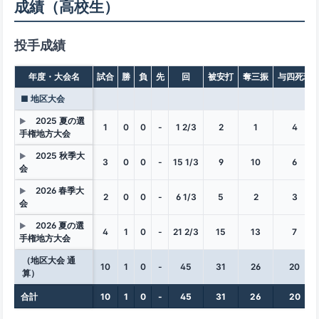
成績（高校生）
投手成績
年度・大会名
試合
勝
負
先
回
被安打
奪三振
与四死球
■ 地区大会
2025 夏の選
▶
1
0
0
-
1 2/3
2
1
4
手権地方大会
2025 秋季大
▶
3
0
0
-
15 1/3
9
10
6
会
2026 春季大
▶
2
0
0
-
6 1/3
5
2
3
会
2026 夏の選
▶
4
1
0
-
21 2/3
15
13
7
手権地方大会
（地区大会 通
10
1
0
-
45
31
26
20
算）
合計
10
1
0
-
45
31
26
20