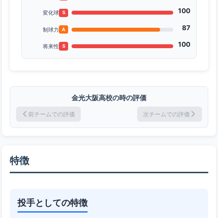
100
変化球
S
87
制球力
A
100
将来性
S
金光大阪高校の時の評価
前チームでの評価
次チームでの評価
特徴
投手としての特徴