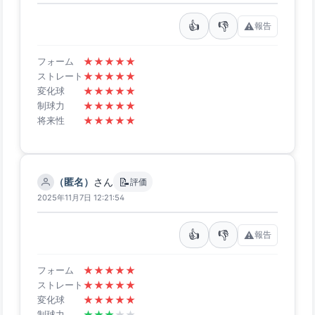
👍
👎
⚠️
報告
★
★
★
★
★
フォーム
★
★
★
★
★
ストレート
★
★
★
★
★
変化球
★
★
★
★
★
制球力
★
★
★
★
★
将来性
📝
（匿名）
さん
評価
2025年11月7日 12:21:54
👍
👎
⚠️
報告
★
★
★
★
★
フォーム
★
★
★
★
★
ストレート
★
★
★
★
★
変化球
★
★
★
★
★
制球力