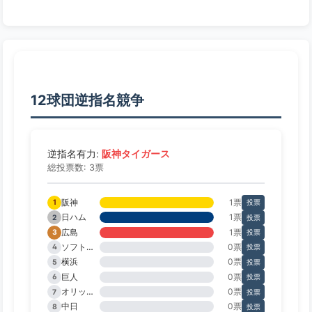
12球団逆指名競争
阪神タイガース
逆指名有力:
総投票数: 3票
阪神
1票
1
投票
日ハム
1票
2
投票
広島
1票
3
投票
ソフトバンク
0票
4
投票
横浜
0票
5
投票
巨人
0票
6
投票
オリックス
0票
7
投票
中日
0票
8
投票