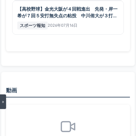
【高校野球】金光大阪が４回戦進出 先発・岸一
希が７回５安打無失点の粘投 中川侑大が３打数
３安打３打点の活躍…大阪大会 - スポーツ報知
スポーツ報知
2026年07月16日
動画
»