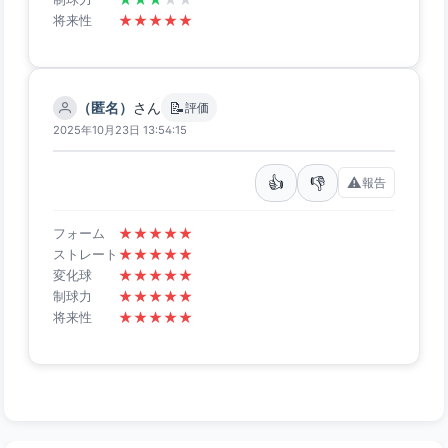
★
★
★
★
★
将来性
📝
（匿名）
さん
評価
2025年10月23日 13:54:15
👍
👎
⚠️
報告
★
★
★
★
★
フォーム
★
★
★
★
★
ストレート
★
★
★
★
★
変化球
★
★
★
★
★
制球力
★
★
★
★
★
将来性