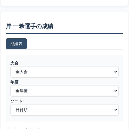
岸 一希選手の成績
成績表
大会:
年度:
ソート: