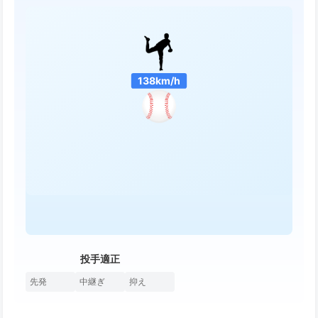
138km/h
投手適正
先発
中継ぎ
抑え