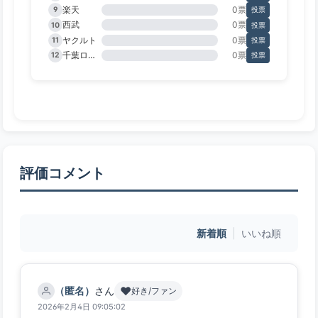
楽天
0票
9
投票
西武
0票
10
投票
ヤクルト
0票
11
投票
千葉ロッテ
0票
12
投票
評価コメント
新着順
|
いいね順
❤️
（匿名）
さん
好き/ファン
2026年2月4日 09:05:02