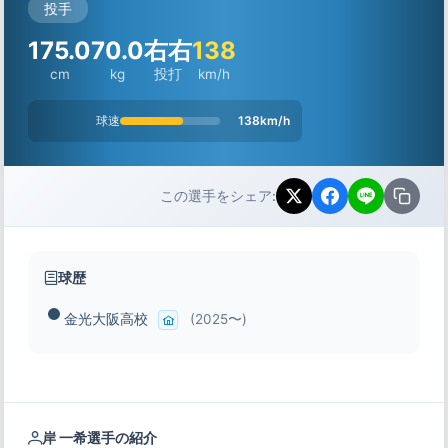
投手
175.0
70.0
右右
138
cm
kg
投打
km/h
球速
138km/h
この選手をシェア:
球歴
金光大阪高校
(2025〜)
岸 一希選手の紹介