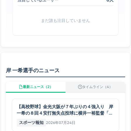
まだ誰も注目していません
岸 一希選手のニュース
最新ニュース（2）
タイムライン（4）
【高校野球】金光大阪が７年ぶりの４強入り 岸
一希の８回４安打無失点投球に横井一裕監督「予
定以上」 準決勝の相手は今春の府大会覇者・履
スポーツ報知
2026年07月24日
正社…大阪大会 - スポーツ報知