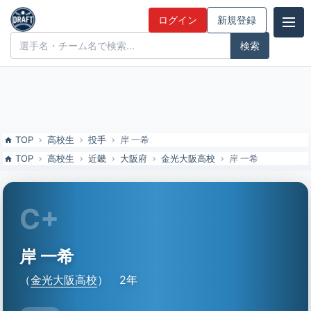
岸 一希（金光大阪高校）の特徴とドラフト評価 | ドラフト候補とみん
ログイン
新規登録
なの評価
ドラフト候補とみんなの評価
TOP
高校生
投手
岸 一希
TOP
高校生
近畿
大阪府
金光大阪高校
岸 一希
C+
岸 一希
（
金光大阪高校
）
2年