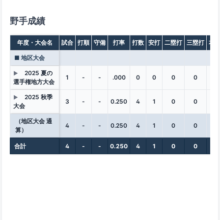
野手成績
年度・大会名
試合
打順
守備
打率
打数
安打
二塁打
三塁打
本
■ 地区大会
2025 夏の
▶
1
-
-
.000
0
0
0
0
0
選手権地方大会
2025 秋季
▶
3
-
-
0.250
4
1
0
0
0
大会
（地区大会 通
4
-
-
0.250
4
1
0
0
0
算）
合計
4
-
-
0.250
4
1
0
0
0