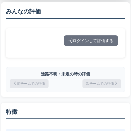
みんなの評価
ログインして評価する
進路不明・未定の時の評価
前チームでの評価
次チームでの評価
特徴