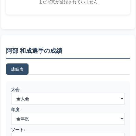
まだ写真が登録されていません
阿部 和成選手の成績
成績表
大会:
年度:
ソート: