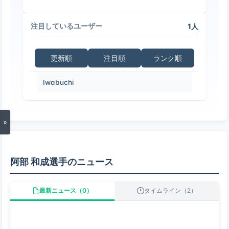
1人
注目しているユーザー
更新順
注目順
ランク順
Iwabuchi
»
阿部 和成選手のニュース
最新ニュース（0）
タイムライン（2）