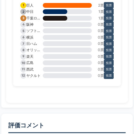
巨人
2票
1
投票
中日
1票
2
投票
千葉ロッテ
1票
3
投票
阪神
0票
4
投票
ソフトバンク
0票
5
投票
横浜
0票
6
投票
日ハム
0票
7
投票
オリックス
0票
8
投票
楽天
0票
9
投票
広島
0票
10
投票
西武
0票
11
投票
ヤクルト
0票
12
投票
評価コメント