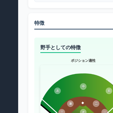
特徴
野手としての特徴
ポジション適性
中
左
右
遊
二
三
P
一