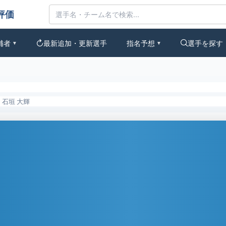
評価
補者
最新追加・更新選手
指名予想
選手を探す
▼
▼
石垣 大輝