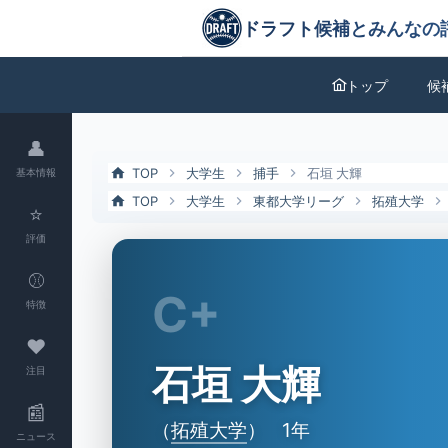
石垣 大輝（拓殖大）の特徴とドラフト評価 | ドラフト候補とみんなの
ドラフト候補とみんなの評価
トップ
候
👤
TOP
大学生
捕手
石垣 大輝
基本情報
TOP
大学生
東都大学リーグ
拓殖大学
⭐
評価
⚾
C+
特徴
❤
石垣 大輝
注目
📰
（
拓殖大学
）
1年
ニュース