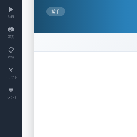
▶️
捕手
動画
📷
写真
📋
成績
🏅
ドラフト
💬
コメント