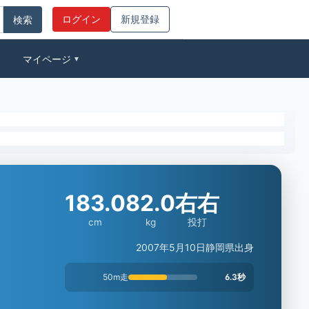
ログイン
新規登録
マイページ
▼
183.0
82.0
右右
cm
kg
投打
2007年5月10日
静岡県出身
50m走
6.3秒