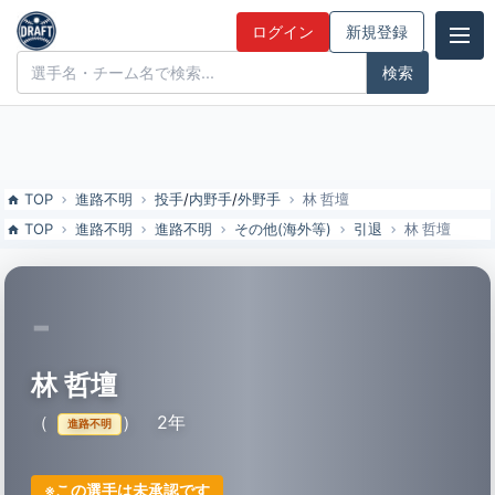
林 哲壇（引退）の特徴とドラフト評価 | ドラフト候補とみんなの評価
ログイン
新規登録
ドラフト候補とみんなの評価
TOP
進路不明
投手
/
内野手
/
外野手
林 哲壇
TOP
進路不明
進路不明
その他(海外等)
引退
林 哲壇
-
林 哲壇
（
）
2年
進路不明
※この選手は未承認です