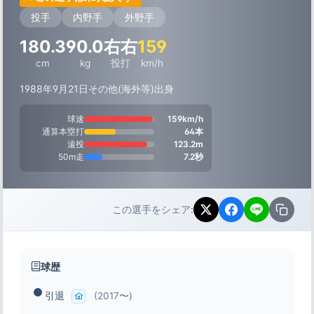
投手
内野手
外野手
180.3
90.0
右右
159
cm
kg
投打
km/h
1988年9月21日
その他(海外等)出身
球速
159km/h
通算本塁打
64本
遠投
123.2m
50m走
7.2秒
この選手をシェア:
球歴
引退
(2017〜)