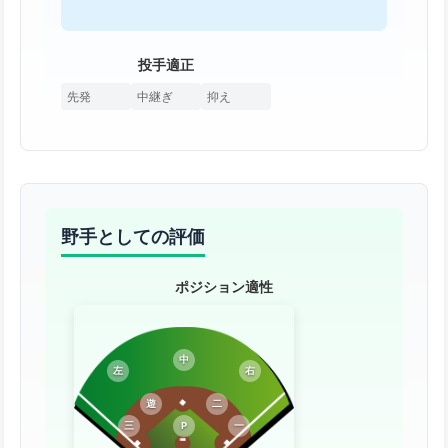
投手適正
先発
中継ぎ
抑え
野手としての評価
ポジション適性
中
左
右
遊
二
三
P
一