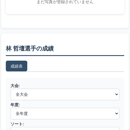
まだ写真が登録されていません
林 哲壇選手の成績
成績表
大会:
年度:
ソート: