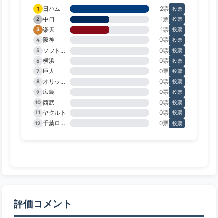
日ハム
2票
1
投票
中日
1票
2
投票
楽天
1票
3
投票
阪神
0票
4
投票
ソフトバンク
0票
5
投票
横浜
0票
6
投票
巨人
0票
7
投票
オリックス
0票
8
投票
広島
0票
9
投票
西武
0票
10
投票
ヤクルト
0票
11
投票
千葉ロッテ
0票
12
投票
評価コメント