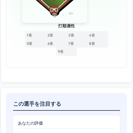
DH
C
打順適性
1番
2番
3番
4番
5番
6番
7番
8番
9番
この選手を注目する
あなたの評価