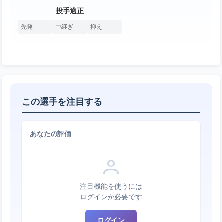
投手適正
先発
中継ぎ
抑え
この選手を注目する
あなたの評価
注目機能を使うには
ログインが必要です
ログイン