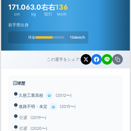
171.0
63.0
右右
136
cm
kg
投打
km/h
岩手県出身
球速
136km/h
この選手をシェア:
球歴
久慈工業高校
(2012〜)
進路不明・未定
(2015〜)
引退
(2019〜)
引退
(2020〜)