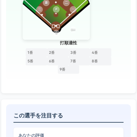
遊
二
三
P
一
DH
C
打順適性
1番
2番
3番
4番
5番
6番
7番
8番
9番
この選手を注目する
あなたの評価