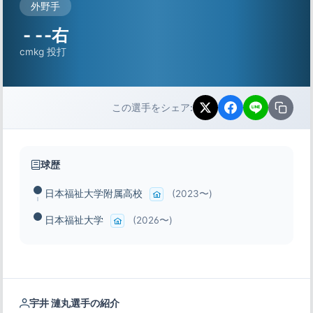
外野手
-
-
-右
cm
kg
投打
この選手をシェア:
球歴
日本福祉大学附属高校
(2023〜)
日本福祉大学
(2026〜)
宇井 漣丸選手の紹介