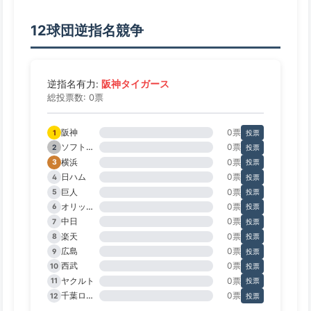
12球団逆指名競争
阪神タイガース
逆指名有力:
総投票数: 0票
阪神
0票
1
投票
ソフトバンク
0票
2
投票
横浜
0票
3
投票
日ハム
0票
4
投票
巨人
0票
5
投票
オリックス
0票
6
投票
中日
0票
7
投票
楽天
0票
8
投票
広島
0票
9
投票
西武
0票
10
投票
ヤクルト
0票
11
投票
千葉ロッテ
0票
12
投票