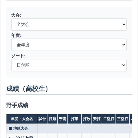
大会:
年度:
ソート:
成績（高校生）
野手成績
年度・大会名
試合
打順
守備
打率
打数
安打
二塁打
三塁打
本
■ 地区大会
2024 秋季