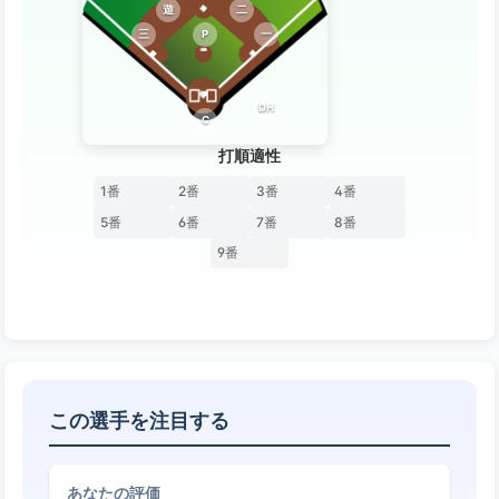
遊
二
三
P
一
DH
C
打順適性
1番
2番
3番
4番
5番
6番
7番
8番
9番
この選手を注目する
あなたの評価