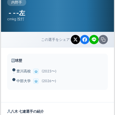
内野手
-
-
-左
cm
kg
投打
この選手をシェア:
球歴
豊川高校
(2023〜)
中部大学
(2026〜)
八木 七遼選手の紹介