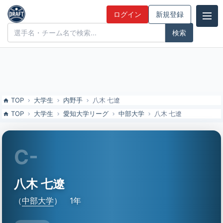
八木 七遼（中部大）の特徴とドラフト評価 | ドラフト候補とみんなの
ログイン
新規登録
評価
ドラフト候補とみんなの評価
TOP
大学生
内野手
八木 七遼
TOP
大学生
愛知大学リーグ
中部大学
八木 七遼
C-
八木 七遼
（
中部大学
）
1年