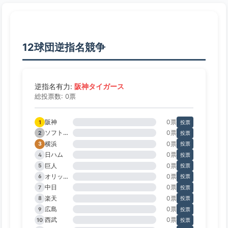
12球団逆指名競争
阪神タイガース
逆指名有力:
総投票数: 0票
阪神
0票
1
投票
ソフトバンク
0票
2
投票
横浜
0票
3
投票
日ハム
0票
4
投票
巨人
0票
5
投票
オリックス
0票
6
投票
中日
0票
7
投票
楽天
0票
8
投票
広島
0票
9
投票
西武
0票
10
投票