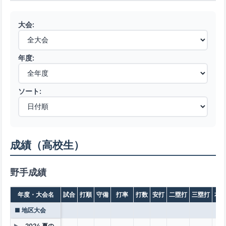
大会:
年度:
ソート:
成績（高校生）
野手成績
年度・大会名
試合
打順
守備
打率
打数
安打
二塁打
三塁打
本
■ 地区大会
2024 夏の