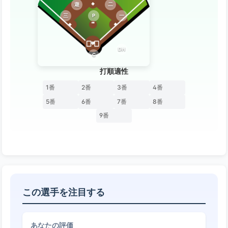
遊
二
三
P
一
DH
C
打順適性
1番
2番
3番
4番
5番
6番
7番
8番
9番
この選手を注目する
あなたの評価