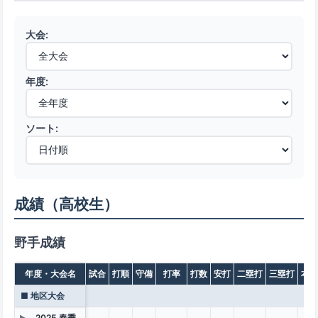
大会:
年度:
ソート:
成績（高校生）
野手成績
年度・大会名
試合
打順
守備
打率
打数
安打
二塁打
三塁打
本塁
■ 地区大会
2025 春季