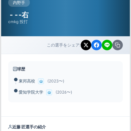
内野手
-
-
-右
cm
kg
投打
この選手をシェア:
球歴
東邦高校
(2023〜)
愛知学院大学
(2026〜)
近藤 匠選手の紹介