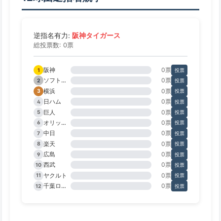
阪神タイガース
逆指名有力:
総投票数: 0票
阪神
0票
1
投票
ソフトバンク
0票
2
投票
横浜
0票
3
投票
日ハム
0票
4
投票
巨人
0票
5
投票
オリックス
0票
6
投票
中日
0票
7
投票
楽天
0票
8
投票
広島
0票
9
投票
西武
0票
10
投票
ヤクルト
0票
11
投票
千葉ロッテ
0票
12
投票