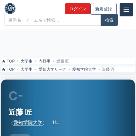
近藤 匠（愛知学院大）の特徴とドラフト評価 | ドラフト候補とみんな
ログイン
新規登録
の評価
ドラフト候補とみんなの評価
TOP
大学生
内野手
近藤 匠
TOP
大学生
愛知大学リーグ
愛知学院大学
近藤 匠
C-
近藤 匠
（
愛知学院大学
）
1年