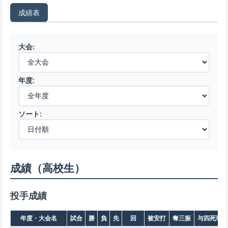
成績表
大会:
年度:
ソート:
成績（高校生）
投手成績
年度・大会名
試合
勝
負
先
回
被安打
奪三振
与四死球