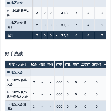
■ 地区大会
2025 春季大
▶
2
0
0
-
3 1/3
6
4
2
会
（地区大会 通
2
0
0
-
3 1/3
6
4
2
算）
合計
2
0
0
-
3 1/3
6
4
2
野手成績
年度・大会名
試合
打順
守備
打率
打数
安打
二塁打
三塁打
本塁
■ 地区大会
2025 春季
▶
2
-
-
.000
0
0
0
0
0
大会
2025 夏の
▶
1
-
-
.000
0
0
0
0
0
選手権地方大会
（地区大会 通
3
-
-
.000
0
0
0
0
0
算）