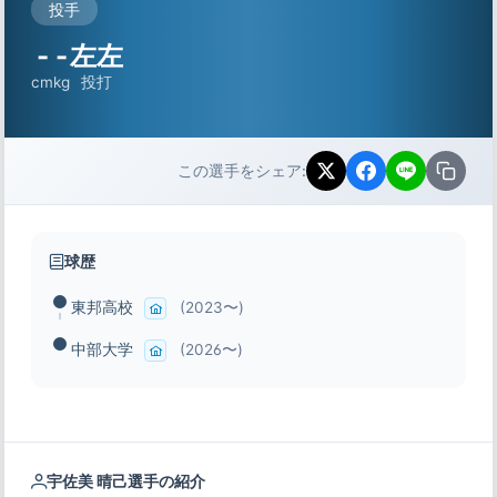
投手
-
-
左左
cm
kg
投打
この選手をシェア:
球歴
東邦高校
(2023〜)
中部大学
(2026〜)
宇佐美 晴己選手の紹介