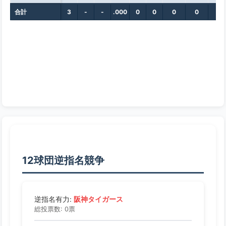
合計
3
-
-
.000
0
0
0
0
0
12球団逆指名競争
阪神タイガース
逆指名有力:
総投票数: 0票