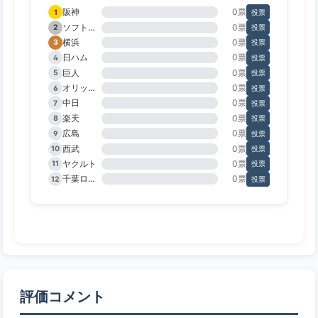
阪神
0票
1
投票
ソフトバンク
0票
2
投票
横浜
0票
3
投票
日ハム
0票
4
投票
巨人
0票
5
投票
オリックス
0票
6
投票
中日
0票
7
投票
楽天
0票
8
投票
広島
0票
9
投票
西武
0票
10
投票
ヤクルト
0票
11
投票
千葉ロッテ
0票
12
投票
評価コメント