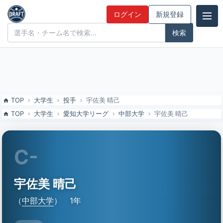
宇佐美 晴己（中部大）の特徴とドラフト評価 | ドラフト候補とみんな
ログイン
新規登録
の評価
ドラフト候補とみんなの評価
TOP
大学生
投手
宇佐美 晴己
TOP
大学生
愛知大学リーグ
中部大学
宇佐美 晴己
C-
宇佐美 晴己
（
中部大学
）
1年