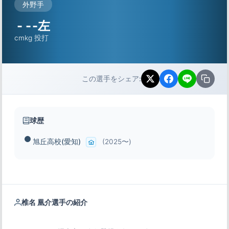
外野手
-
-
-左
cm
kg
投打
この選手をシェア:
球歴
旭丘高校(愛知)
(2025〜)
椎名 凰介選手の紹介