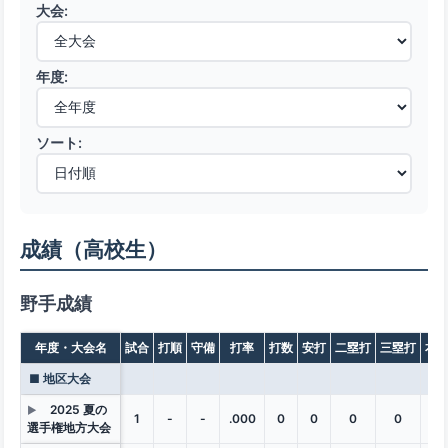
大会:
年度:
ソート:
成績（高校生）
野手成績
年度・大会名
試合
打順
守備
打率
打数
安打
二塁打
三塁打
本
■ 地区大会
2025 夏の
▶
1
-
-
.000
0
0
0
0
0
選手権地方大会