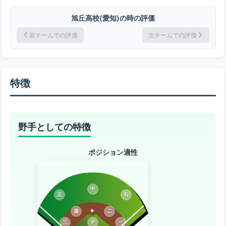
旭丘高校(愛知)の時の評価
前チームでの評価
次チームでの評価
特徴
野手としての特徴
ポジション適性
中
左
右
遊
二
三
P
一