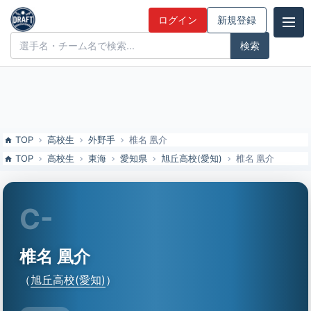
椎名 凰介（旭丘高校(愛知)）の特徴とドラフト評価 | ドラフト候補とみ
ログイン
新規登録
んなの評価
ドラフト候補とみんなの評価
TOP
高校生
外野手
椎名 凰介
TOP
高校生
東海
愛知県
旭丘高校(愛知)
椎名 凰介
C-
椎名 凰介
（
旭丘高校(愛知)
）