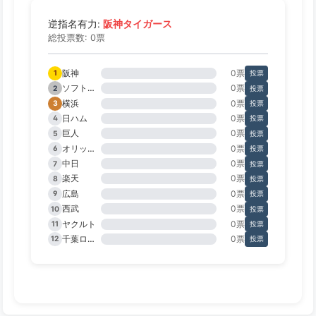
阪神タイガース
逆指名有力:
総投票数: 0票
阪神
0票
1
投票
ソフトバンク
0票
2
投票
横浜
0票
3
投票
日ハム
0票
4
投票
巨人
0票
5
投票
オリックス
0票
6
投票
中日
0票
7
投票
楽天
0票
8
投票
広島
0票
9
投票
西武
0票
10
投票
ヤクルト
0票
11
投票
千葉ロッテ
0票
12
投票