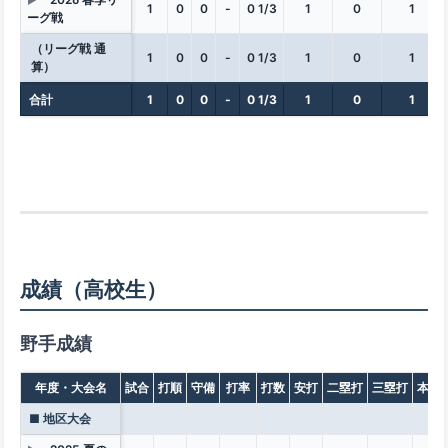
▶
1
0
0
-
0 1/3
1
0
1
ーグ戦
（リーグ戦 通
1
0
0
-
0 1/3
1
0
1
算）
合計
1
0
0
-
0 1/3
1
0
1
成績（高校生）
野手成績
年度・大会名
試合
打順
守備
打率
打数
安打
二塁打
三塁打
本塁
■ 地区大会