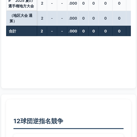
2025 夏の
▶
2
-
-
.000
0
0
0
0
0
選手権地方大会
（地区大会 通
2
-
-
.000
0
0
0
0
0
算）
合計
2
-
-
.000
0
0
0
0
0
12球団逆指名競争