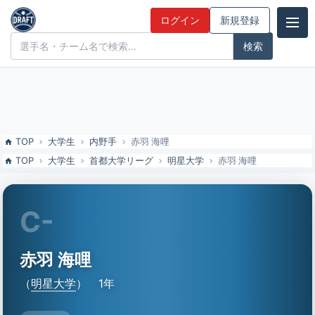
赤羽 海哩（明星大）の特徴とドラフト評価 | ドラフト候補とみんなの
ログイン
新規登録
評価
ドラフト候補とみんなの評価
TOP
大学生
内野手
赤羽 海哩
TOP
大学生
首都大学リーグ
明星大学
赤羽 海哩
C-
赤羽 海哩
（
明星大学
）
1年