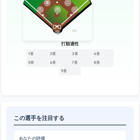
遊
二
三
P
一
DH
C
打順適性
1番
2番
3番
4番
5番
6番
7番
8番
9番
この選手を注目する
あなたの評価