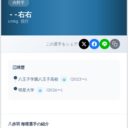
内野手
-
-
右右
cm
kg
投打
この選手をシェア:
球歴
八王子学園八王子高校
(2023〜)
明星大学
(2026〜)
赤羽 海哩選手の紹介