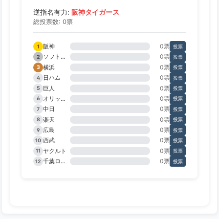
阪神タイガース
逆指名有力:
総投票数: 0票
阪神
0票
1
投票
ソフトバンク
0票
2
投票
横浜
0票
3
投票
日ハム
0票
4
投票
巨人
0票
5
投票
オリックス
0票
6
投票
中日
0票
7
投票
楽天
0票
8
投票
広島
0票
9
投票
西武
0票
10
投票
ヤクルト
0票
11
投票
千葉ロッテ
0票
12
投票