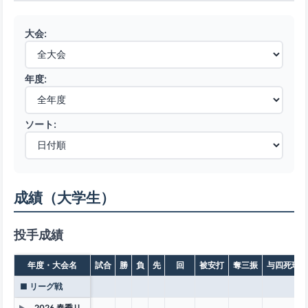
大会:
年度:
ソート:
成績（大学生）
投手成績
年度・大会名
試合
勝
負
先
回
被安打
奪三振
与四死球
■ リーグ戦
2026 春季リ