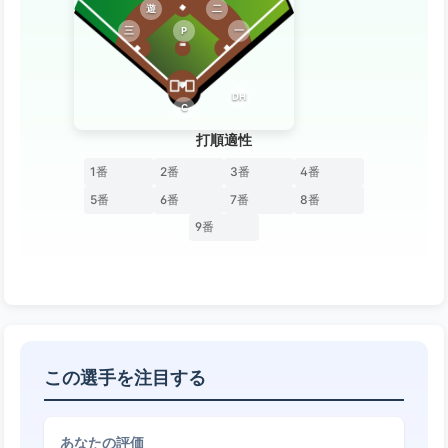
遊
二
三
P
一
DH
C
打順適性
1番
2番
3番
4番
5番
6番
7番
8番
9番
この選手を注目する
あなたの評価