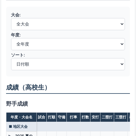
大会:
年度:
ソート:
成績（高校生）
野手成績
年度・大会名
試合
打順
守備
打率
打数
安打
二塁打
三塁打
本
■ 地区大会
2025 夏の