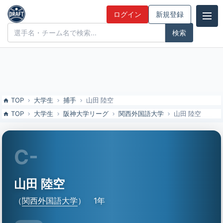
山田 陸空（関西外国語大）の特徴とドラフト評価 | ドラフト候補とみ
ログイン
新規登録
んなの評価
ドラフト候補とみんなの評価
TOP
大学生
捕手
山田 陸空
TOP
大学生
阪神大学リーグ
関西外国語大学
山田 陸空
C-
山田 陸空
（
関西外国語大学
）
1年