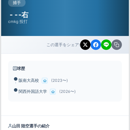
捕手
-
-
-右
cm
kg
投打
この選手をシェア:
球歴
阪南大高校
(2023〜)
関西外国語大学
(2026〜)
山田 陸空選手の紹介