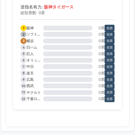
阪神タイガース
逆指名有力:
総投票数: 0票
阪神
0票
1
投票
ソフトバンク
0票
2
投票
横浜
0票
3
投票
日ハム
0票
4
投票
巨人
0票
5
投票
オリックス
0票
6
投票
中日
0票
7
投票
楽天
0票
8
投票
広島
0票
9
投票
西武
0票
10
投票
ヤクルト
0票
11
投票
千葉ロッテ
0票
12
投票