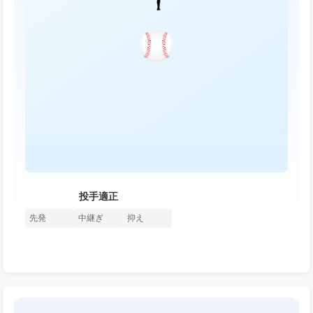
投手適正
先発
中継ぎ
抑え