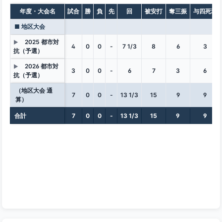
年度・大会名
試合
勝
負
先
回
被安打
奪三振
与四死球
■ 地区大会
2025 都市対
▶
4
0
0
-
7 1/3
8
6
3
抗（予選）
2026 都市対
▶
3
0
0
-
6
7
3
6
抗（予選）
（地区大会 通
7
0
0
-
13 1/3
15
9
9
算）
合計
7
0
0
-
13 1/3
15
9
9