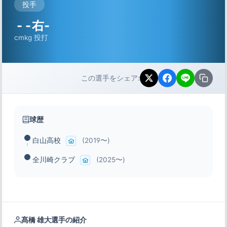
投手
-
-
右-
cm
kg
投打
この選手をシェア:
球歴
白山高校
(2019〜)
全川崎クラブ
(2025〜)
髙橋 雄大選手の紹介