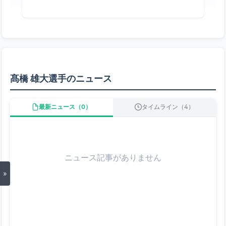
髙橋 雄大選手のニュース
最新ニュース（0）
タイムライン（4）
ニュース記事がありません
»