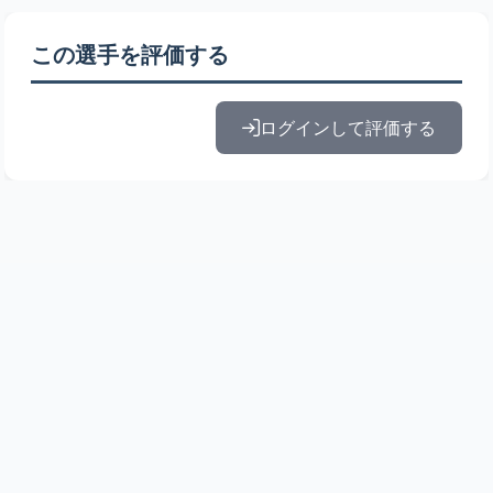
この選手を評価する
ログインして評価する
© 2010-2026 ドラフト候補とみんなの評価
運営:
株式会社Active node