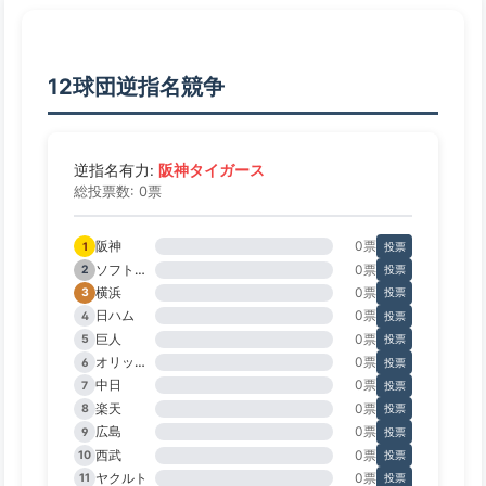
12球団逆指名競争
阪神タイガース
逆指名有力:
総投票数: 0票
阪神
0票
1
投票
ソフトバンク
0票
2
投票
横浜
0票
3
投票
日ハム
0票
4
投票
巨人
0票
5
投票
オリックス
0票
6
投票
中日
0票
7
投票
楽天
0票
8
投票
広島
0票
9
投票
西武
0票
10
投票
ヤクルト
0票
11
投票