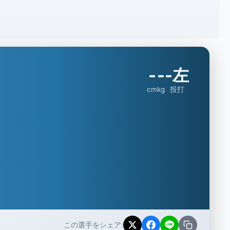
-
-
-左
cm
kg
投打
この選手をシェア: