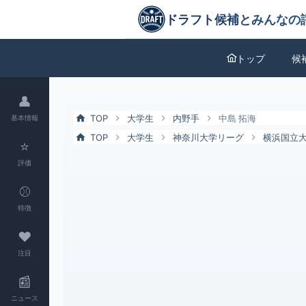
中島 拓海（横浜国立大）の特徴とドラフト評価 | ドラフト候補とみん
ドラフト候補とみんなの評価
トップ
候
👤
TOP
大学生
内野手
中島 拓海
基本情報
TOP
大学生
神奈川大学リーグ
横浜国立
⭐
評価
⚾
特徴
❤
注目
📰
ニュース