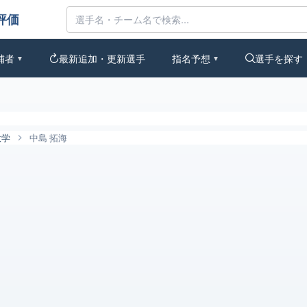
なの評価
補者
最新追加・更新選手
指名予想
選手を探す
▼
▼
大学
中島 拓海