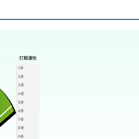
打順適性
1番
2番
3番
4番
5番
6番
7番
8番
9番