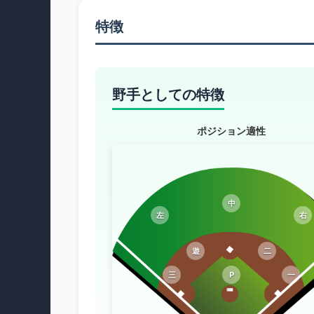
特徴
野手としての特徴
ポジション適性
中
左
右
遊
二
三
P
一