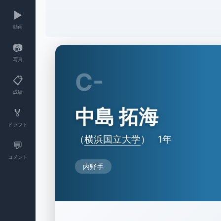
▶️
動画
📷
写真
C-
📋
成績
中島 拓海
🏅
ドラフト
（
横浜国立大学
）
1年
💬
コメント
内野手