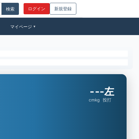
ログイン
新規登録
マイページ
▼
-
-
-左
cm
kg
投打