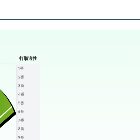
打順適性
1番
2番
3番
4番
5番
6番
7番
8番
9番