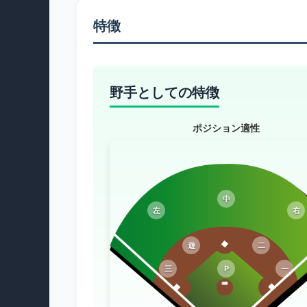
特徴
野手としての特徴
ポジション適性
中
左
右
遊
二
三
P
一