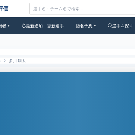
なの評価
補者
最新追加・更新選手
指名予想
選手を探す
▼
▼
学
多川 翔太