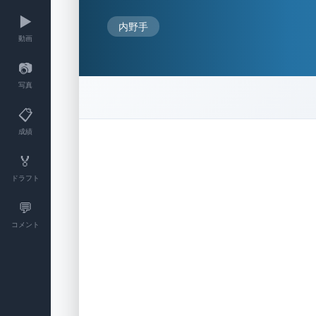
▶️
内野手
動画
📷
写真
📋
成績
🏅
ドラフト
💬
コメント