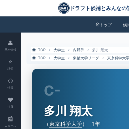
多川 翔太（東京科学大）の特徴とドラフト評価 | ドラフト候補とみん
ドラフト候補とみんなの評価
トップ
候
👤
TOP
大学生
内野手
多川 翔太
基本情報
TOP
大学生
東都大学リーグ
東京科学大
⭐
評価
⚾
C-
特徴
❤
多川 翔太
注目
📰
（
東京科学大学
）
1年
ニュース