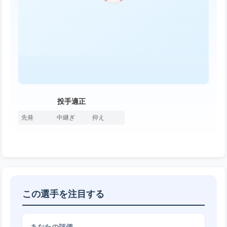
投手適正
先発
中継ぎ
抑え
この選手を注目する