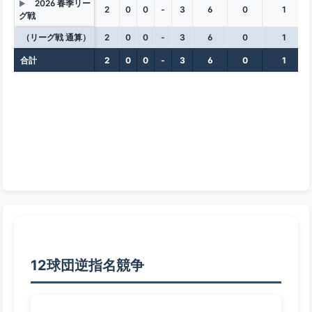
2026 春季リー
▶
2
0
0
-
3
6
0
1
グ戦
（リーグ戦 通算）
2
0
0
-
3
6
0
1
合計
2
0
0
-
3
6
0
1
12球団逆指名競争