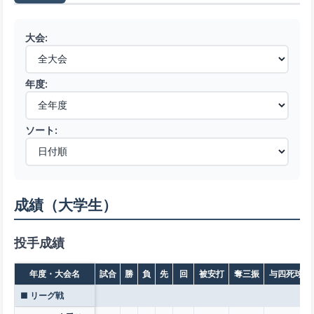
大会:
年度:
ソート:
成績（大学生）
投手成績
年度・大会名
試合
勝
負
先
回
被安打
奪三振
与四死球
■ リーグ戦