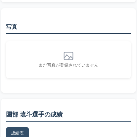
写真
まだ写真が登録されていません
園部 琉斗選手の成績
成績表