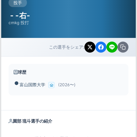
投手
-
-
右-
cm
kg
投打
この選手をシェア:
球歴
富山国際大学
(2026〜)
園部 琉斗選手の紹介