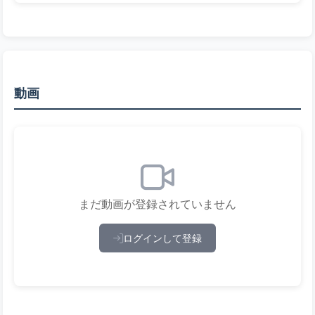
動画
まだ動画が登録されていません
ログインして登録