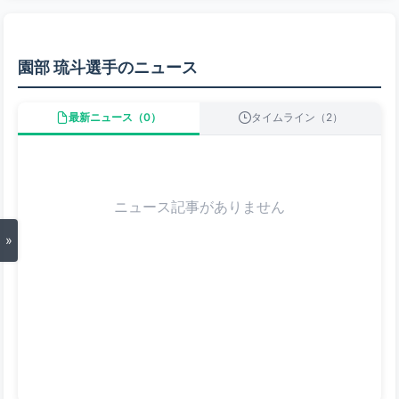
園部 琉斗選手のニュース
最新ニュース（0）
タイムライン（2）
ニュース記事がありません
»