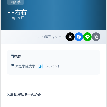
内野手
-
-
右右
cm
kg
投打
この選手をシェア:
球歴
大阪学院大学
(2026〜)
鳥越 桜汰選手の紹介