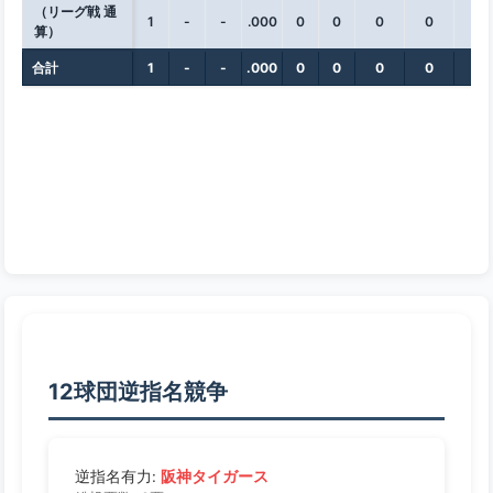
（リーグ戦 通
1
-
-
.000
0
0
0
0
0
算）
合計
1
-
-
.000
0
0
0
0
0
12球団逆指名競争
阪神タイガース
逆指名有力: