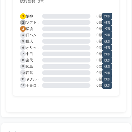
総投票数: 0票
阪神
0票
1
投票
ソフトバンク
0票
2
投票
横浜
0票
3
投票
日ハム
0票
4
投票
巨人
0票
5
投票
オリックス
0票
6
投票
中日
0票
7
投票
楽天
0票
8
投票
広島
0票
9
投票
西武
0票
10
投票
ヤクルト
0票
11
投票
千葉ロッテ
0票
12
投票