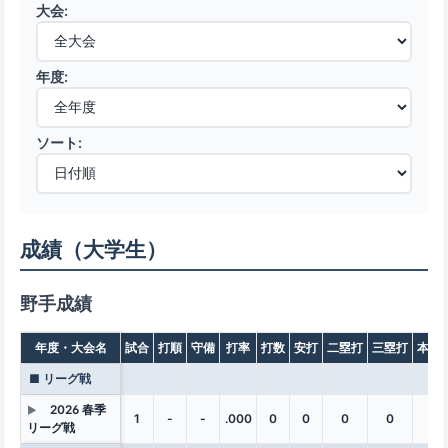
大会:
年度:
ソート:
成績（大学生）
野手成績
年度・大会名
試合
打順
守備
打率
打数
安打
二塁打
三塁打
本塁
■ リーグ戦
2026 春季
▶
1
-
-
.000
0
0
0
0
0
リーグ戦