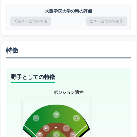
大阪学院大学の時の評価
前チームでの評価
次チームでの評価
特徴
野手としての特徴
ポジション適性
中
左
右
遊
二
三
P
一