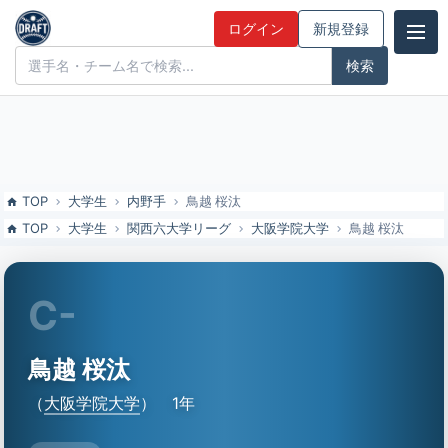
鳥越 桜汰（大阪学院大）の特徴とドラフト評価 | ドラフト候補とみん
ログイン
新規登録
なの評価
ドラフト候補とみんなの評価
TOP
大学生
内野手
鳥越 桜汰
TOP
大学生
関西六大学リーグ
大阪学院大学
鳥越 桜汰
C-
鳥越 桜汰
（
大阪学院大学
）
1年