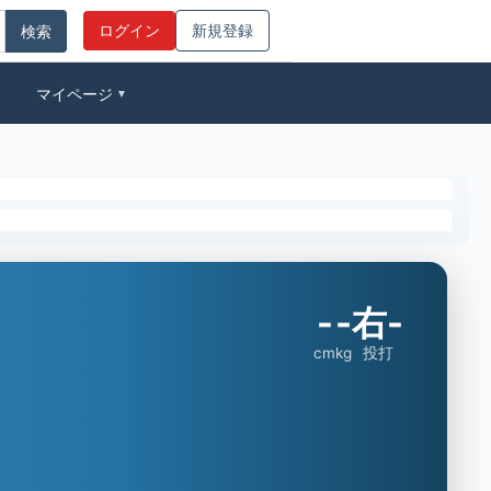
ログイン
新規登録
マイページ
▼
-
-
右-
cm
kg
投打