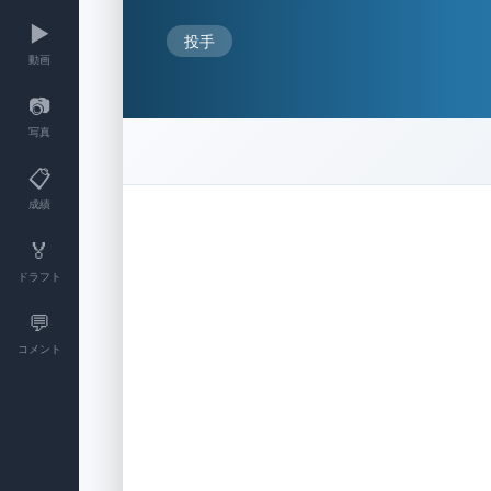
▶️
投手
動画
📷
写真
📋
成績
🏅
ドラフト
💬
コメント