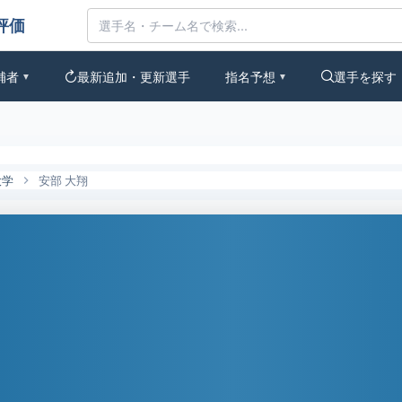
なの評価
補者
最新追加・更新選手
指名予想
選手を探す
▼
▼
大学
安部 大翔