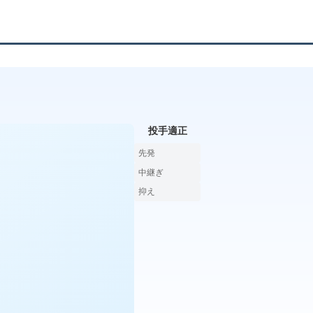
投手適正
先発
中継ぎ
抑え