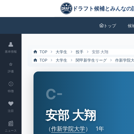
安部 大翔（作新学院大）の特徴とドラフト評価 | ドラフト候補とみん
ドラフト候補とみんなの評価
トップ
候
👤
TOP
大学生
投手
安部 大翔
基本情報
TOP
大学生
関甲新学生リーグ
作新学院
⭐
評価
⚾
C-
特徴
❤
安部 大翔
注目
📰
（
作新学院大学
）
1年
ニュース