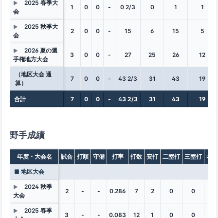
2025 春季大
▶
1
0
0
-
0 2/3
0
1
1
会
2025 秋季大
▶
2
0
0
-
15
6
15
5
会
2026 夏の選
▶
3
0
0
-
27
25
26
12
手権地方大会
（地区大会 通
7
0
0
-
43 2/3
31
43
19
算）
合計
7
0
0
-
43 2/3
31
43
19
野手成績
年度・大会名
試合
打順
守備
打率
打数
安打
二塁打
三塁打
本塁
■ 地区大会
2024 秋季
▶
2
-
-
0.286
7
2
0
0
0
大会
2025 春季
▶
3
-
-
0.083
12
1
0
0
0