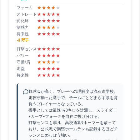
★
★
★
★
★
フォーム
★
★
★
★
★
ストレート
★
★
★
★
★
変化球
★
★
★
★
★
制球力
★
★
★
★
★
将来性
🏏 野手
★
★
★
★
★
打撃センス
★
★
★
★
★
パワー
★
★
★
★
★
守備/肩
★
★
★
★
★
走塁
★
★
★
★
★
将来性
野球IQが高く、プレーへの理解度は流石進学校。
走攻守揃った選手で、チームにとどまらず県を背
負うプレイヤーとなっている。
投手としては最速143キロを計測し、スライダー
•カーブ•フォークを自在に投げ分ける。
打撃センスも非凡、高校通算9ホーマーを放って
おり、公式戦で満塁ホームランも記録するほどチ
ャンスにめっぽう強い。