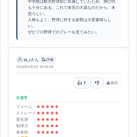
中学校は軟式野球部に所属していたため、伸び代
も十分にある。これで未完の大器なのだから、末
恐ろしい。
人柄もよく、野球に対する姿勢は大変素晴らし
い。
ぜひプロ野球でのプレーを見てみたい。
📝
st_i
さん
評価
2026年6月3日 18:06:58
👍
👎
1
⚠️
報告
⚾ 投手
★
★
★
★
★
フォーム
★
★
★
★
★
ストレート
★
★
★
★
★
変化球
★
★
★
★
★
制球力
★
★
★
★
★
将来性