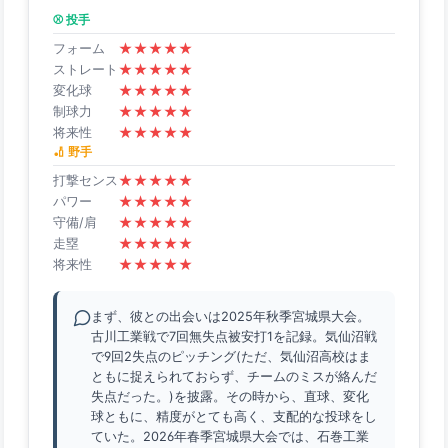
⚾ 投手
★
★
★
★
★
フォーム
★
★
★
★
★
ストレート
★
★
★
★
★
変化球
★
★
★
★
★
制球力
★
★
★
★
★
将来性
🏏 野手
★
★
★
★
★
打撃センス
★
★
★
★
★
パワー
★
★
★
★
★
守備/肩
★
★
★
★
★
走塁
★
★
★
★
★
将来性
まず、彼との出会いは2025年秋季宮城県大会。
古川工業戦で7回無失点被安打1を記録。気仙沼戦
で9回2失点のピッチング(ただ、気仙沼高校はま
ともに捉えられておらず、チームのミスが絡んだ
失点だった。)を披露。その時から、直球、変化
球ともに、精度がとても高く、支配的な投球をし
ていた。2026年春季宮城県大会では、石巻工業