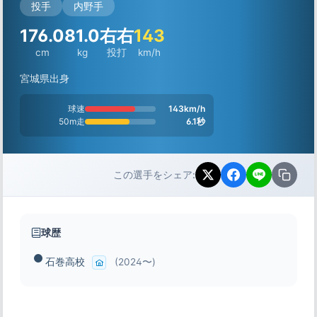
投手
内野手
176.0
81.0
右右
143
cm
kg
投打
km/h
宮城県出身
球速
143km/h
50m走
6.1秒
この選手をシェア:
球歴
石巻高校
(2024〜)