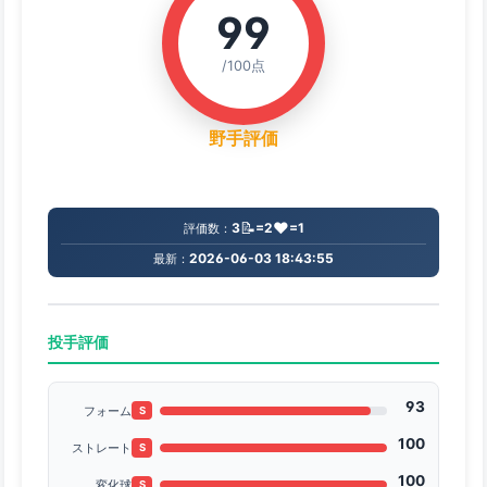
99
/100点
野手評価
📝
❤️
3
=2
=1
評価数：
2026-06-03 18:43:55
最新：
投手評価
93
フォーム
S
100
ストレート
S
100
変化球
S