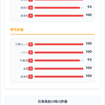
93
制球力
S
100
将来性
S
野手評価
100
打撃センス
S
100
パワー
S
93
守備/肩
S
100
走塁
S
100
将来性
S
石巻高校の時の評価