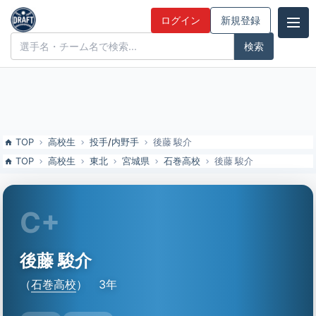
後藤 駿介（石巻高校）の特徴とドラフト評価 | ドラフト候補とみんな
ログイン
新規登録
の評価
ドラフト候補とみんなの評価
TOP
高校生
投手
/
内野手
後藤 駿介
TOP
高校生
東北
宮城県
石巻高校
後藤 駿介
C+
後藤 駿介
（
石巻高校
）
3年