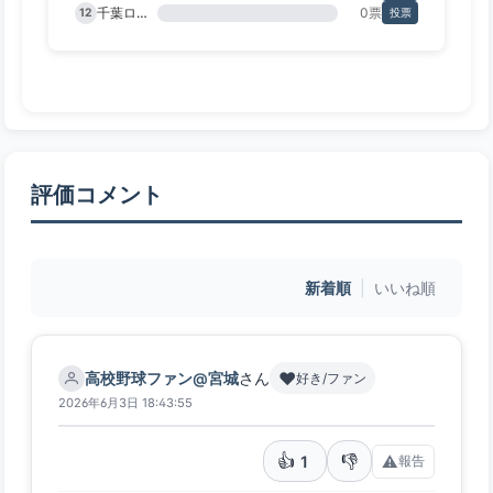
千葉ロッテ
0票
12
投票
評価コメント
新着順
|
いいね順
❤️
高校野球ファン@宮城
さん
好き/ファン
2026年6月3日 18:43:55
👍
👎
1
⚠️
報告