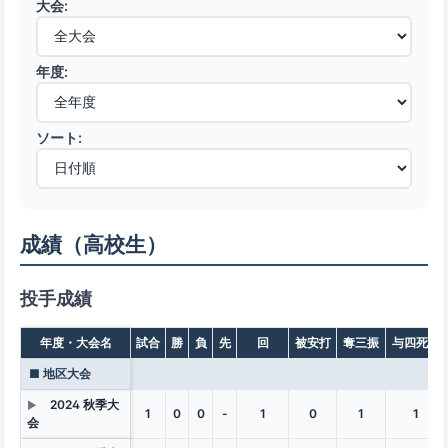
大会:
年度:
ソート:
成績（高校生）
投手成績
年度・大会名
試合
勝
負
先
回
被安打
奪三振
与四死球
■ 地区大会
2024 秋季大
▶
1
0
0
-
1
0
1
1
会