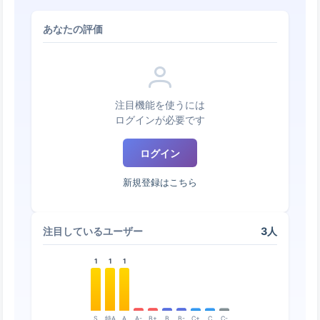
あなたの評価
注目機能を使うには
ログインが必要です
ログイン
新規登録はこちら
3人
注目しているユーザー
1
1
1
S
特A
A
A-
B+
B
B-
C+
C
C-