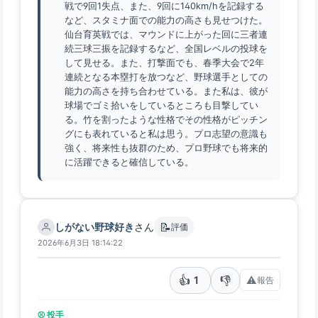
戦で9回1失点、また、9回に140km/hを記録する
など、スタミナ面での能力の高さも見せつけた。
仙台育英戦では、マウンドに上がった回に三者連
続三球三振を記録するなど、全国レベルの投球を
して見せる。また、打撃面でも、春季大会で2年
連続となる本塁打を放つなど、野球選手としての
能力の高さを持ち合わせている。また私は、彼が
球場でゴミ拾いをしているところも目撃してい
る。竹を割ったような性格でその性格がピッチン
グにも表れていると私は思う。プロ志望の意識も
強く、将来性も抜群のため、プロ野球でも将来的
に活躍できると確信している。
📝
しがない野球好き
さん
評価
2026年6月3日 18:14:22
👍
👎
1
⚠️
報告
⚾ 投手