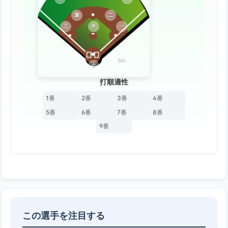
遊
二
三
P
一
DH
C
打順適性
1番
2番
3番
4番
5番
6番
7番
8番
9番
この選手を注目する