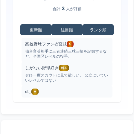
3
合計
人が評価
更新順
注目順
ランク順
高校野球ファン@宮城
S
仙台育英相手に三者連続三球三振を記録するな
ど、全国区レベルの投手。
しがない野球好き
特A
ぜひ一度スカウトに見て欲しい。 公立にいてい
いレベルではない
st_i
A