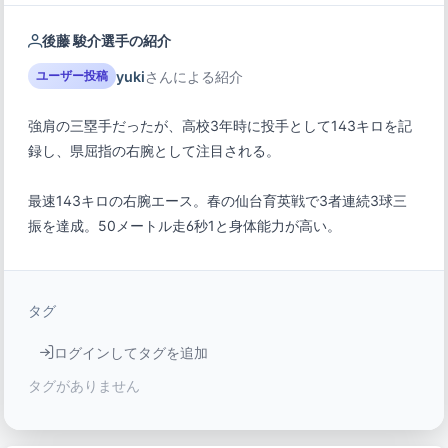
後藤 駿介選手の紹介
yuki
さんによる紹介
ユーザー投稿
強肩の三塁手だったが、高校3年時に投手として143キロを記
録し、県屈指の右腕として注目される。
最速143キロの右腕エース。春の仙台育英戦で3者連続3球三
振を達成。50メートル走6秒1と身体能力が高い。
タグ
ログインしてタグを追加
タグがありません