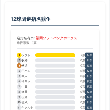
12球団逆指名競争
福岡ソフトバンクホークス
逆指名有力:
総投票数: 2票
ソフトバンク
2票
1
投票
阪神
0票
2
投票
横浜
0票
3
投票
日ハム
0票
4
投票
巨人
0票
5
投票
オリックス
0票
6
投票
中日
0票
7
投票
楽天
0票
8
投票
広島
0票
9
投票
西武
0票
10
投票
ヤクルト
0票
11
投票