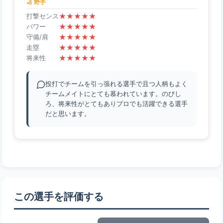
🏏 野手
★
★
★
★
★
打撃センス
★
★
★
★
★
パワー
★
★
★
★
★
守備/肩
★
★
★
★
★
走塁
★
★
★
★
★
将来性
投打でチームを引っ張れる選手で且つ人柄もよく
チームメイトにとても慕われています。のびし
ろ、将来性がとてもありプロでも活躍できる選手
だと思います。
この選手を評価する