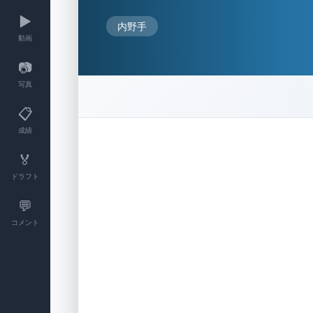
▶️
内野手
動画
📷
写真
📋
成績
🏅
ドラフト
💬
コメント