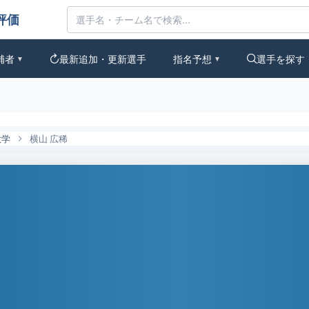
んなの評価
補者
最新追加・更新選手
指名予想
選手を探す
▼
▼
大学
横山 広稀