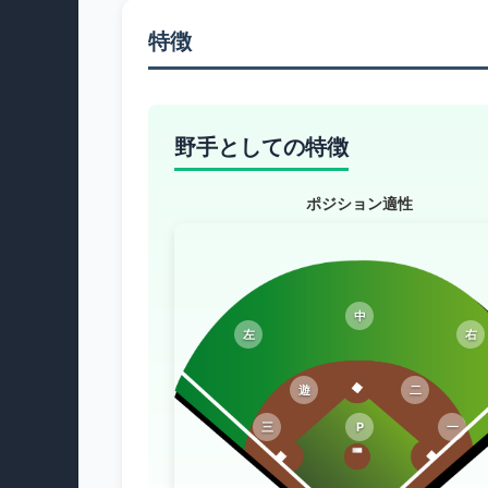
特徴
野手としての特徴
ポジション適性
中
左
右
遊
二
三
P
一