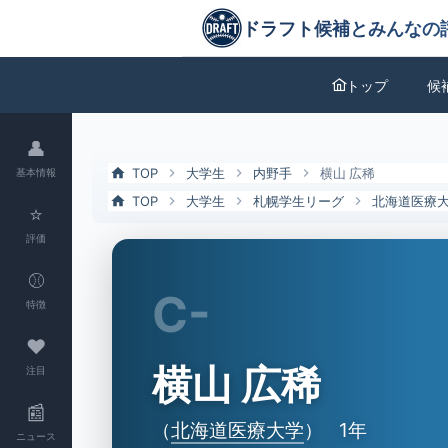
横山 広稀（北海道医療大）の特徴とドラフト評価 | ドラフト候補とみ
ドラフト候補とみんなの評価
トップ
候
👤
TOP
大学生
内野手
横山 広稀
基本情報
TOP
大学生
札幌学生リーグ
北海道医療
⭐
評価
⚾
C-
特徴
❤
横山 広稀
注目
📰
（
北海道医療大学
）
1年
ニュース