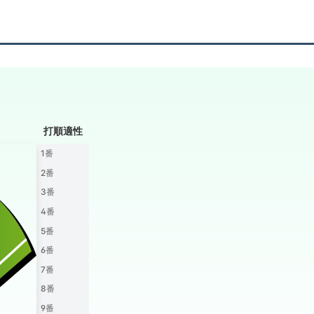
打順適性
1番
2番
3番
4番
5番
6番
7番
8番
9番