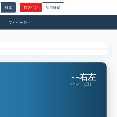
ログイン
新規登録
マイページ
▼
-
-
右左
cm
kg
投打