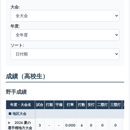
大会:
年度:
ソート:
成績（高校生）
野手成績
年度・大会名
試合
打順
守備
打率
打数
安打
二塁打
三塁打
本
■ 地区大会
2026 夏の
▶
3
-
-
0.000
6
0
0
0
0
選手権地方大会