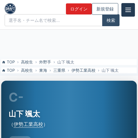
山下 颯太（伊勢工業高校）の特徴とドラフト評価 | ドラフト候補とみ
ログイン
新規登録
んなの評価
ドラフト候補とみんなの評価
TOP
高校生
外野手
山下 颯太
TOP
高校生
東海
三重県
伊勢工業高校
山下 颯太
C-
山下 颯太
（
伊勢工業高校
）