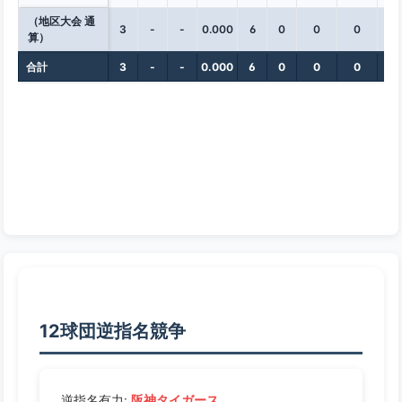
（地区大会 通
3
-
-
0.000
6
0
0
0
0
算）
合計
3
-
-
0.000
6
0
0
0
0
12球団逆指名競争
阪神タイガース
逆指名有力: