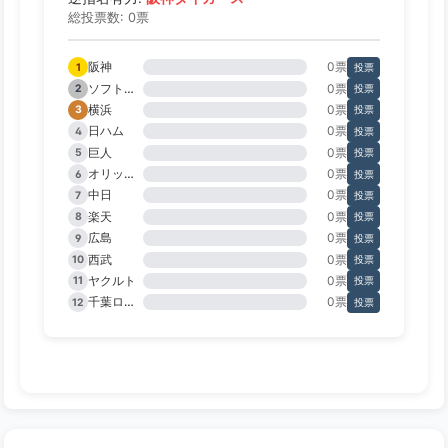
総投票数: 0票
阪神
0票
1
投票
ソフトバンク
0票
2
投票
横浜
0票
3
投票
日ハム
0票
4
投票
巨人
0票
5
投票
オリックス
0票
6
投票
中日
0票
7
投票
楽天
0票
8
投票
広島
0票
9
投票
西武
0票
10
投票
ヤクルト
0票
11
投票
千葉ロッテ
0票
12
投票