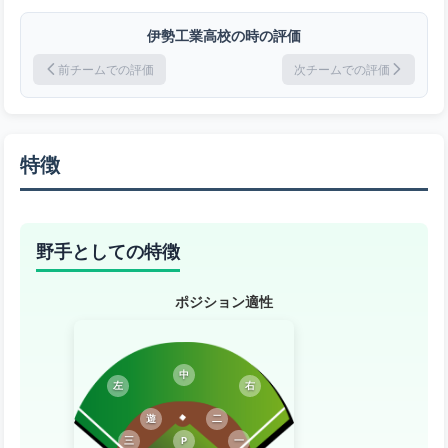
伊勢工業高校の時の評価
前チームでの評価
次チームでの評価
特徴
野手としての特徴
ポジション適性
中
左
右
遊
二
三
P
一