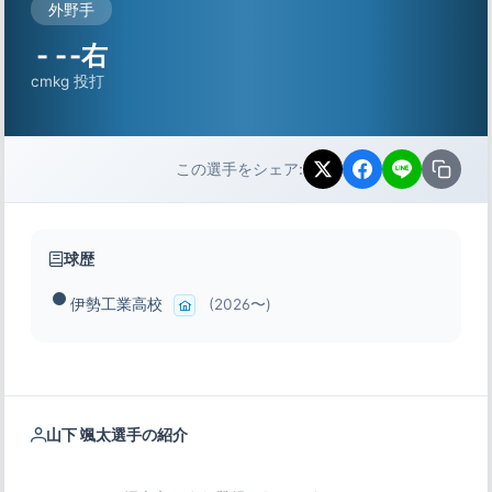
外野手
-
-
-右
cm
kg
投打
この選手をシェア:
球歴
伊勢工業高校
(2026〜)
山下 颯太選手の紹介