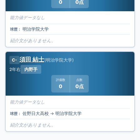
0
0点
能力値データなし
明治学院大学
球歴：
紹介文がありません。
須田 結士
(
明治学院大学
)
C-
2年
右
内野手
評価数
点数
0
0点
能力値データなし
佐野日大高校
→
明治学院大学
球歴：
紹介文がありません。