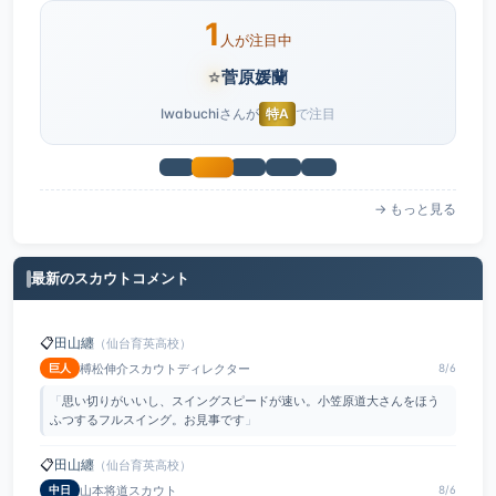
1
人が注目中
⭐
菅原媛蘭
Iwabuchiさんが
特A
で注目
→ もっと見る
最新のスカウトコメント
📋
田山纏
（仙台育英高校）
榑松伸介スカウトディレクター
巨人
8/6
「
思い切りがいいし、スイングスピードが速い。小笠原道大さんをほう
ふつするフルスイング。お見事です
」
📋
田山纏
（仙台育英高校）
山本将道スカウト
中日
8/6