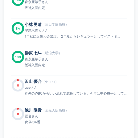
森永亜希子さん
阪神入団内定
小林 勇晴
（三田学園高校）
84
宇津木直人さん
1年秋に近畿大会出場。 2年夏からレギュラーとしてベスト８...
榊原 七斗
（明治大学）
100
森永亜希子さん
阪神入団内定
沢山 優介
（ヤマハ）
0
aceさん
春先のWBCからいい流れで成長している。今年は中心投手として...
池川 陽貴
（金光大阪高校）
0
匿名さん
食卓の4番