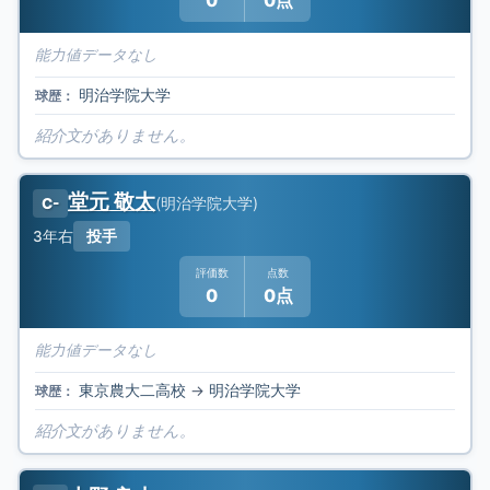
0
0点
能力値データなし
明治学院大学
球歴：
紹介文がありません。
堂元 敬太
(
明治学院大学
)
C-
3年
右
投手
評価数
点数
0
0点
能力値データなし
東京農大二高校
→
明治学院大学
球歴：
紹介文がありません。