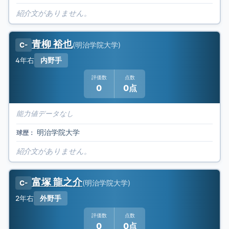
紹介文がありません。
青柳 裕也
(
明治学院大学
)
C-
4年
右
内野手
評価数
点数
0
0点
能力値データなし
明治学院大学
球歴：
紹介文がありません。
富塚 龍之介
(
明治学院大学
)
C-
2年
右
外野手
評価数
点数
0
0点