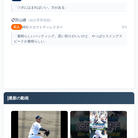
「
ツボにはまればいい。力がある
」
📋
田山纏
（仙台育英高校）
榑松スカウトディレクター
巨人
8/6
「
素晴らしいバッティング。思い切りがいいのと、やっぱりスイングス
ピードが素晴らしい
」
最新の動画