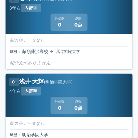
3年
右
内野手
評価数
点数
0
0点
能力値データなし
藤嶺藤沢高校
→
明治学院大学
球歴：
紹介文がありません。
浅井 大輝
(
明治学院大学
)
C-
4年
右
内野手
評価数
点数
0
0点
能力値データなし
明治学院大学
球歴：