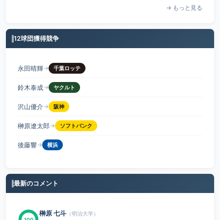
→ もっと見る
12球団獲得競争
永田晴輝
→
千葉ロッテ
鈴木泰成
→
ヤクルト
沢山優介
→
阪神
榊原遼太郎
→
ソフトバンク
後藤響
→
横浜
最新のコメント
榊原 七斗
（明治大学）
100