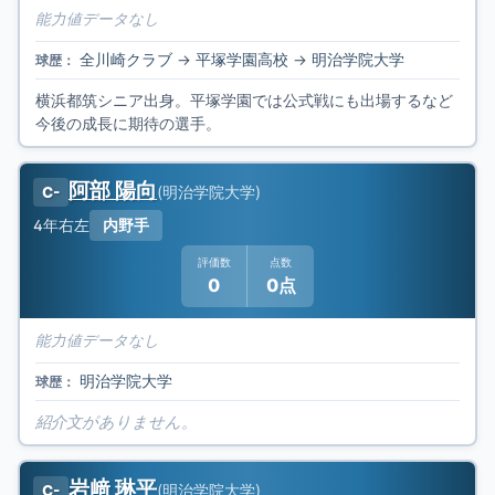
能力値データなし
全川崎クラブ
→
平塚学園高校
→
明治学院大学
球歴：
横浜都筑シニア出身。平塚学園では公式戦にも出場するなど
今後の成長に期待の選手。
阿部 陽向
(
明治学院大学
)
C-
4年
右左
内野手
評価数
点数
0
0点
能力値データなし
明治学院大学
球歴：
紹介文がありません。
岩﨑 琳平
(
明治学院大学
)
C-