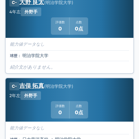
大野 良太
(
明治学院大学
)
C-
4年
左
外野手
評価数
点数
0
0点
能力値データなし
明治学院大学
球歴：
紹介文がありません。
吉俣 拓真
(
明治学院大学
)
C-
2年
左
外野手
評価数
点数
0
0点
能力値データなし