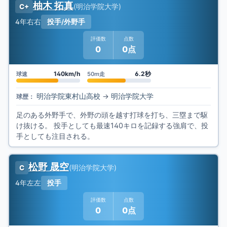
柚木 拓真
(
明治学院大学
)
C+
4年
右右
投手/外野手
評価数
点数
0
0点
140km/h
6.2秒
球速
50m走
明治学院東村山高校
→
明治学院大学
球歴：
足のある外野手で、外野の頭を越す打球を打ち、三塁まで駆
け抜ける。 投手としても最速140キロを記録する強肩で、投
手としても注目される。
松野 晟空
(
明治学院大学
)
C
4年
左左
投手
評価数
点数
0
0点