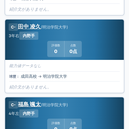
紹介文がありません。
田中 凌久
(
明治学院大学
)
C-
3年
右
内野手
評価数
点数
0
0点
能力値データなし
成田高校
→
明治学院大学
球歴：
紹介文がありません。
福島 颯太
(
明治学院大学
)
C-
4年
左
内野手
評価数
点数