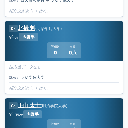
日大藤沢高校
→
明治学院大学
球歴：
紹介文がありません。
北構 魁
(
明治学院大学
)
C-
4年
左
内野手
評価数
点数
0
0点
能力値データなし
明治学院大学
球歴：
紹介文がありません。
下山 太士
(
明治学院大学
)
C-
4年
右左
内野手
評価数
点数