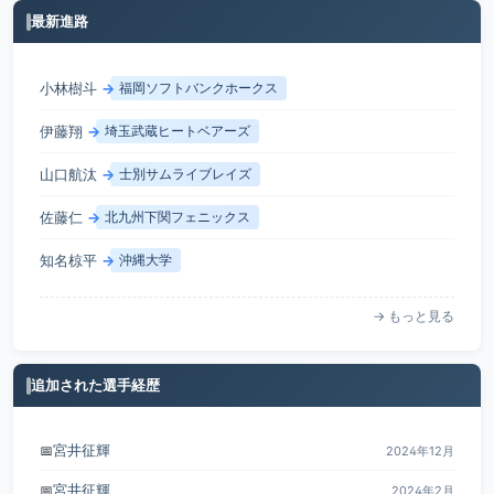
最新進路
小林樹斗
→
福岡ソフトバンクホークス
伊藤翔
→
埼玉武蔵ヒートベアーズ
山口航汰
→
士別サムライブレイズ
佐藤仁
→
北九州下関フェニックス
知名椋平
→
沖縄大学
→ もっと見る
追加された選手経歴
宮井征輝
📅
2024年12月
宮井征輝
📅
2024年2月