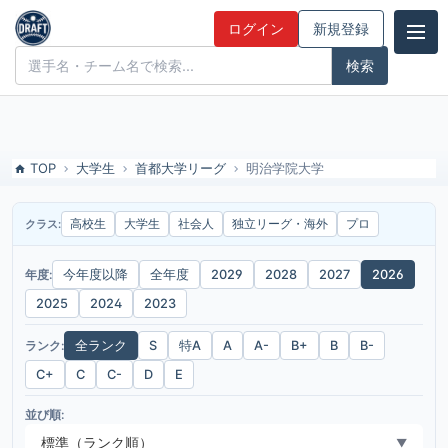
2026年度-明治学院大学のドラフト候補とみんなの評価
ログイン
新規登録
ドラフト候補とみんなの評価
TOP
大学生
首都大学リーグ
明治学院大学
高校生
大学生
社会人
独立リーグ・海外
プロ
クラス:
年度:
今年度以降
全年度
2029
2028
2027
2026
2025
2024
2023
ランク:
全ランク
S
特A
A
A-
B+
B
B-
C+
C
C-
D
E
並び順:
標準（ランク順）
▼