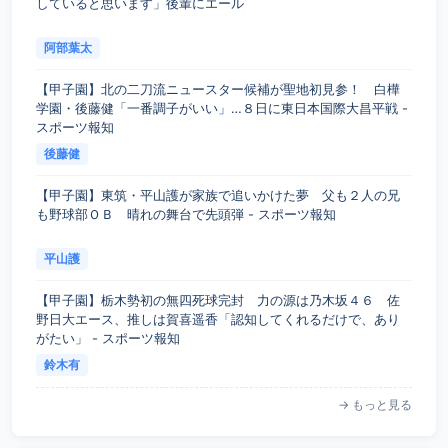
していると思います」後輩にエール
阿部葉太
【甲子園】北の二刀流ニュースター候補が聖地初見参！ 白樺
学園・後藤健「一番調子がいい」…８日に東日本国際大昌平戦 -
スポーツ報知
後藤健
【甲子園】東筑・平山護が家族で追いかけた夢 父も２人の兄
も野球部ＯＢ 晴れの舞台で先頭弾 - スポーツ報知
平山護
【甲子園】栃木勢初の無四死球完封 力の源は乃木坂４６ 佐
野日大エース、推しは賀喜遥香「認知してくれるだけで、あり
がたい」 - スポーツ報知
鈴木有
→ もっと見る