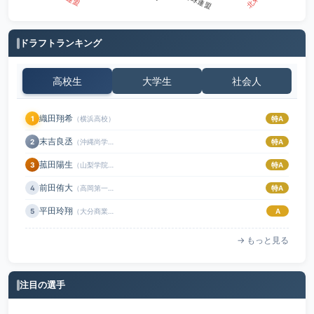
ドラフトランキング
高校生
大学生
社会人
織田翔希
1
（横浜高校）
特A
末吉良丞
2
（沖縄尚学高校）
特A
菰田陽生
3
（山梨学院高校）
特A
前田侑大
4
（高岡第一高校）
特A
平田玲翔
5
（大分商業高校）
A
→ もっと見る
注目の選手