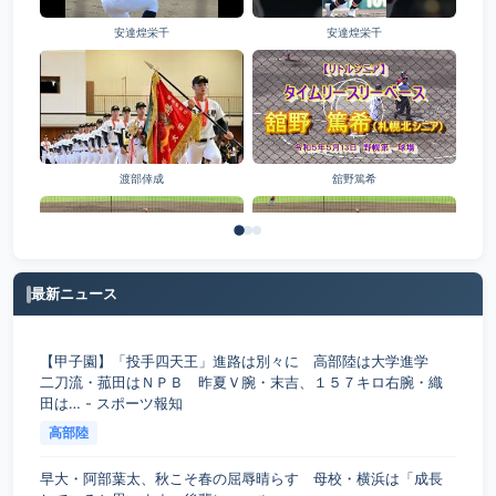
安達煌栄千
安達煌栄千
渡部倖成
舘野篤希
最新ニュース
難波航大
野島煌
【甲子園】「投手四天王」進路は別々に 高部陸は大学進学
二刀流・菰田はＮＰＢ 昨夏Ｖ腕・末吉、１５７キロ右腕・織
田は… - スポーツ報知
高部陸
早大・阿部葉太、秋こそ春の屈辱晴らす 母校・横浜は「成長