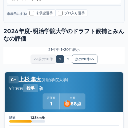
未承認選手
プロ入り選手
非表示にする:
2026年度-明治学院大学のドラフト候補とみん
なの評価
21件中 1-20件表示
<<前の20件
1
2
次の20件>>
上杉 隼大
(
明治学院大学
)
C+
🎬
4年
右右
投手
評価数
点数
1
88点
138km/h
球速