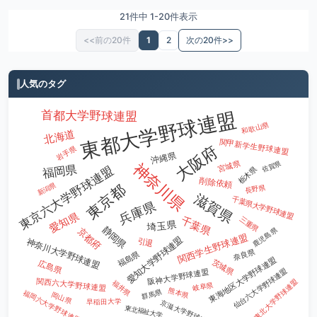
21件中 1-20件表示
<<前の20件
1
2
次の20件>>
人気のタグ
首都大学野球連盟
東都大学野球連盟
和歌山県
北海道
関甲新学生野球連盟
大阪府
岩手県
沖縄県
宮城県
佐賀県
神奈川県
福岡県
東京六大学野球連盟
栃木県
削除依頼
東京都
新潟県
長野県
滋賀県
千葉県大学野球連盟
兵庫県
愛知県
千葉県
三重県
埼玉県
静岡県
鹿児島県
京都府
関西学生野球連盟
愛知大学野球連盟
引退
神奈川大学野球連盟
奈良県
福島県
東海地区大学野球連盟
茨城県
広島県
仙台六大学野球連盟
阪神大学野球連盟
北東北大学野球連盟
関西六大学野球連盟
福井県
岐阜県
熊本県
群馬県
福岡六大学野球連盟
岡山県
早稲田大学
京滋大学野球連盟
東北福祉大学