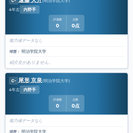
遠藤 大介
(
明治学院大学
)
C-
4年
左
内野手
評価数
点数
0
0点
能力値データなし
明治学院大学
球歴：
紹介文がありません。
尾形 京泉
(
明治学院大学
)
C-
4年
左
内野手
評価数
点数
0
0点
能力値データなし
明治学院大学
球歴：