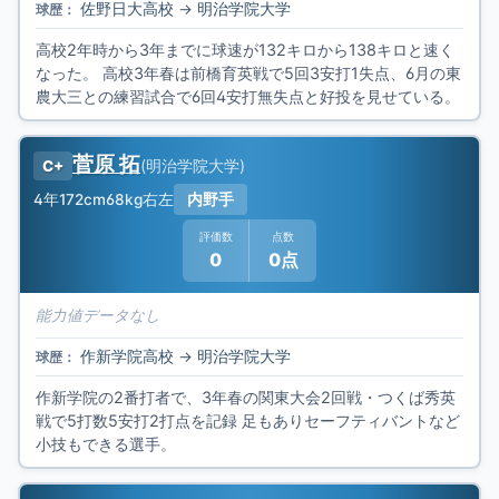
佐野日大高校
→
明治学院大学
球歴：
高校2年時から3年までに球速が132キロから138キロと速く
なった。 高校3年春は前橋育英戦で5回3安打1失点、6月の東
農大三との練習試合で6回4安打無失点と好投を見せている。
菅原 拓
(
明治学院大学
)
C+
4年
172cm
68kg
右左
内野手
評価数
点数
0
0点
能力値データなし
作新学院高校
→
明治学院大学
球歴：
作新学院の2番打者で、3年春の関東大会2回戦・つくば秀英
戦で5打数5安打2打点を記録 足もありセーフティバントなど
小技もできる選手。