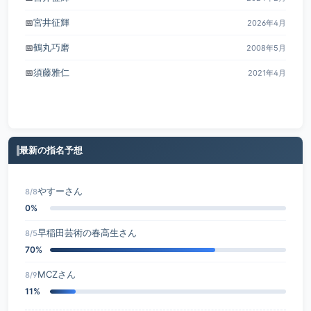
宮井征輝
📅
2026年4月
鶴丸巧磨
📅
2008年5月
須藤雅仁
📅
2021年4月
最新の指名予想
やすーさん
8/8
0%
早稲田芸術の春高生さん
8/5
70%
MCZさん
8/9
11%