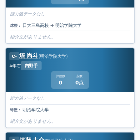
能力値データなし
日大三島高校
→
明治学院大学
球歴：
紹介文がありません。
塙 尚斗
(
明治学院大学
)
C-
4年
右
内野手
評価数
点数
0
0点
能力値データなし
明治学院大学
球歴：
紹介文がありません。