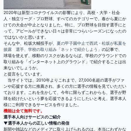
2020年は新型コロナウイルスの影響により、高校・大学・社会
人・独立リーグ・プロ野球、すべてのカテゴリーで、春から夏にか
けての大会が中止となりました。特に、プロ野球を目指す選手にと
って、アピールができない日々は非常につらいシーズンになったの
ではないかと思います。
そんな中、松坂大輔投手が、
夏の甲子園中止で西武・松坂が私案を
披露 選手、学校の取り組み「ネットで紹介しよう」
の記事で、
球場を使えず、移動のリスクがあるならば、学校のグラウンドでの
取り組みを「インターネット上のグラウンド」で紹介することは出
来ないでしょうか。
と提言をしています。
当サイトでは、2010年よりこれまで、27,000名超の選手がファ
ンや応援する方に推薦され、多くの方に選手の情報を見ていただい
ております。これを生かして、今年に限らずこれからも、選手が野
球を続けたいという夢を応援できるようにしたいと考え、選手本人
様にご利用できるサービスを作りました。
機能は全て無料です。
選手本人向けサービスのご紹介
▼選手本人からの正しい情報の発信
新聞や雑誌などのメディアに取り上げられるのは、本当にわずかな