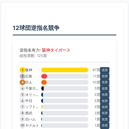
12球団逆指名競争
阪神タイガース
逆指名有力:
総投票数: 125票
阪神
87票
1
投票
広島
11票
2
投票
巨人
10票
3
投票
千葉ロッテ
5票
4
投票
オリックス
3票
5
投票
中日
3票
6
投票
ソフトバンク
2票
7
投票
西武
2票
8
投票
日ハム
1票
9
投票
ヤクルト
1票
10
投票