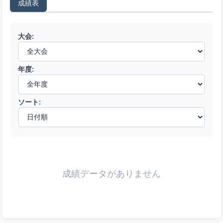
成績表
大会:
年度:
ソート:
成績データがありません