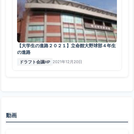
【大学生の進路２０２１】立命館大野球部４年生
の進路
ドラフト会議HP
2021年12月20日
動画