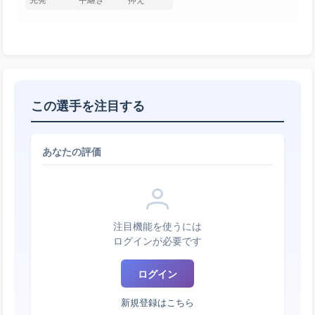
この選手を注目する
あなたの評価
注目機能を使うには
ログインが必要です
ログイン
新規登録はこちら