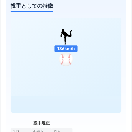
投手としての特徴
136km/h
投手適正
先発
中継ぎ
抑え