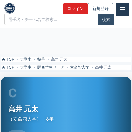
高井 元太（立命館大）の特徴とドラフト評価 | ドラフト候補とみんな
ログイン
新規登録
の評価
ドラフト候補とみんなの評価
TOP
大学生
投手
高井 元太
TOP
大学生
関西学生リーグ
立命館大学
高井 元太
C
高井 元太
（
立命館大学
）
8年