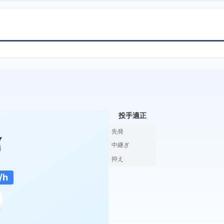
投手適正
先発
中継ぎ
抑え
/h