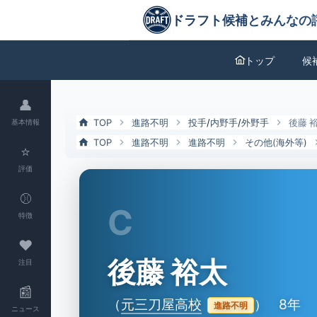
後藤 裕太（元三刀屋高校）の特徴とドラフト評価 | ドラフト候補とみ
ドラフト候補とみんなの評価
トップ
候
👤
TOP
進路不明
投手
/
内野手
/
外野手
後藤 
基本情報
TOP
進路不明
進路不明
その他(海外等)
⭐
評価
⚾
C
特徴
❤
後藤 裕太
注目
📰
（
元三刀屋高校
）
8年
進路不明
ニュース