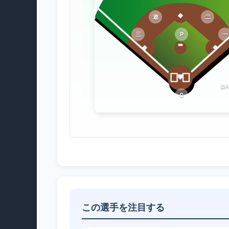
遊
二
三
P
一
DH
C
この選手を注目する