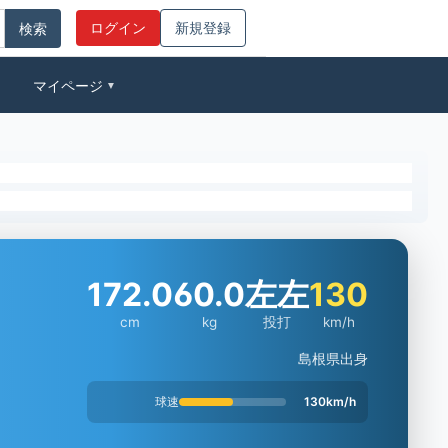
ログイン
新規登録
マイページ
▼
172.0
60.0
左左
130
cm
kg
投打
km/h
島根県出身
球速
130km/h