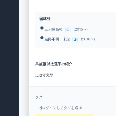
球歴
三刀屋高校
(2015〜)
進路不明・未定
(2018〜)
後藤 裕太選手の紹介
走攻守完璧
タグ
ログインしてタグを追加