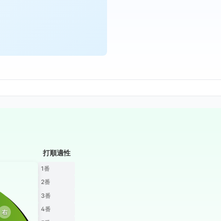
打順適性
1番
2番
3番
4番
右