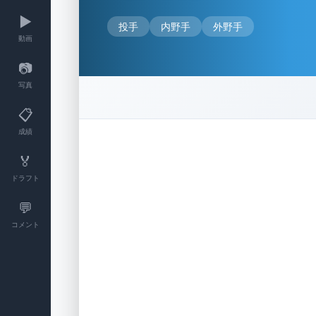
▶️
投手
内野手
外野手
動画
📷
写真
📋
成績
🏅
ドラフト
💬
コメント