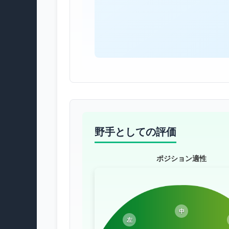
野手としての評価
ポジション適性
中
左