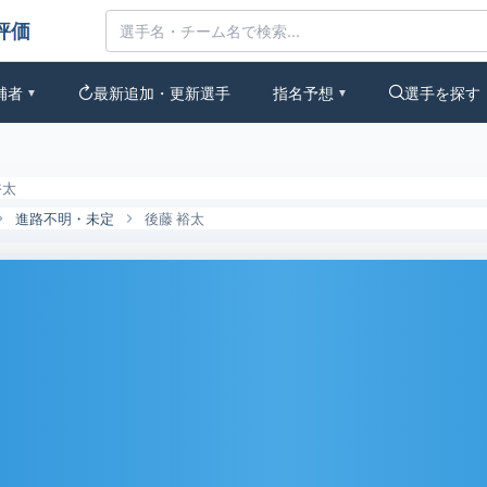
んなの評価
補者
最新追加・更新選手
指名予想
選手を探す
▼
▼
裕太
進路不明・未定
後藤 裕太