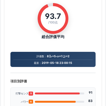
93.7
/100点
総合評価平均
📝
📣
🤝
8
=5
=1
=2
評価数：
2019-05-18 23:00:15
最新：
項目別評価
91
打撃センス
S
83
パワー
A