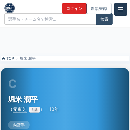
堀米 潤平（元東芝）の特徴とドラフト評価 | ドラフト候補とみんなの
ログイン
新規登録
評価
ドラフト候補とみんなの評価
TOP
堀米 潤平
C
堀米 潤平
（
元東芝
）
10年
引退
内野手