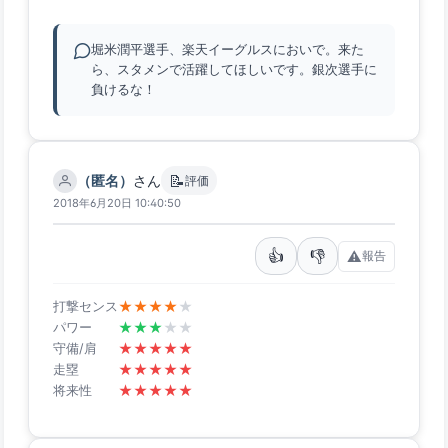
堀米潤平選手、楽天イーグルスにおいで。来た
ら、スタメンで活躍してほしいです。銀次選手に
負けるな！
📝
（匿名）
さん
評価
2018年6月20日 10:40:50
👍
👎
⚠️
報告
★
★
★
★
★
打撃センス
★
★
★
★
★
パワー
★
★
★
★
★
守備/肩
★
★
★
★
★
走塁
★
★
★
★
★
将来性