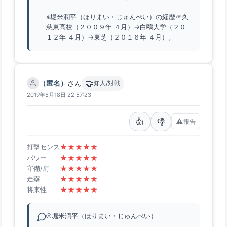
※堀米潤平（ほりまい・じゅんぺい）の経歴☞久
慈東高校（２００９年 ４月）→白鴎大学（２０
１２年 ４月）→東芝（２０１６年 ４月）。
🤝
（匿名）
さん
知人/対戦
2019年5月18日 22:57:23
👍
👎
⚠️
報告
★
★
★
★
★
打撃センス
★
★
★
★
★
パワー
★
★
★
★
★
守備/肩
★
★
★
★
★
走塁
★
★
★
★
★
将来性
⚾堀米潤平（ほりまい・じゅんぺい）