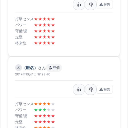
👍
👎
⚠️
報告
★
★
★
★
★
打撃センス
★
★
★
★
★
パワー
★
★
★
★
★
守備/肩
★
★
★
★
★
走塁
★
★
★
★
★
将来性
📝
（匿名）
さん
評価
2017年10月1日 19:28:40
👍
👎
⚠️
報告
★
★
★
★
★
打撃センス
★
★
★
★
★
パワー
★
★
★
★
★
守備/肩
★
★
★
★
★
走塁
★
★
★
★
★
将来性