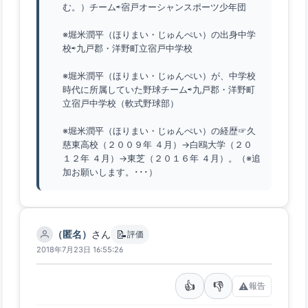
む。）チーム⇨宿戸オーシャンスポーツ少年団
※堀米潤平（ほりまい・じゅんぺい）の出身中学
校⇨九戸郡・洋野町立宿戸中学校
※堀米潤平（ほりまい・じゅんぺい）が、中学校
時代に所属していた野球チーム⇨九戸郡・洋野町
立宿戸中学校（軟式野球部）
※堀米潤平（ほりまい・じゅんぺい）の経歴☞久
慈東高校（２００９年 ４月）→白鴎大学（２０
１２年 ４月）→東芝（２０１６年 ４月）。（※追
加お願いします。･･･）
📝
（匿名）
さん
評価
2018年7月23日 16:55:26
👍
👎
⚠️
報告