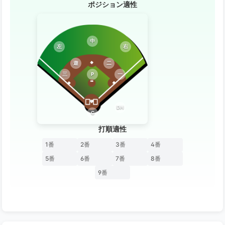
ポジション適性
中
左
右
遊
二
三
P
一
DH
C
打順適性
1番
2番
3番
4番
5番
6番
7番
8番
9番