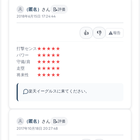
📝
（匿名）
さん
評価
2018年6月15日 17:24:44
👍
👎
⚠️
報告
★
★
★
★
★
打撃センス
★
★
★
★
★
パワー
★
★
★
★
★
守備/肩
★
★
★
★
★
走塁
★
★
★
★
★
将来性
楽天イーグルスに来てください。
📝
（匿名）
さん
評価
2017年10月18日 20:27:48