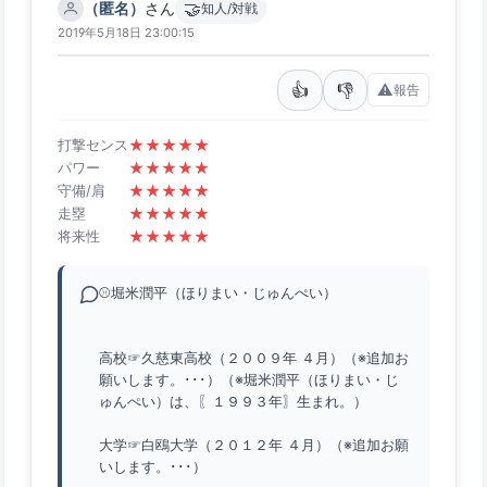
🤝
（匿名）
さん
知人/対戦
2019年5月18日 23:00:15
👍
👎
⚠️
報告
★
★
★
★
★
打撃センス
★
★
★
★
★
パワー
★
★
★
★
★
守備/肩
★
★
★
★
★
走塁
★
★
★
★
★
将来性
⚾堀米潤平（ほりまい・じゅんぺい）
高校☞久慈東高校（２００９年 ４月）（※追加お
願いします。･･･）（※堀米潤平（ほりまい・じ
ゅんぺい）は、〖１９９３年〗生まれ。）
大学☞白鴎大学（２０１２年 ４月）（※追加お願
いします。･･･）