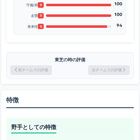
100
守備/肩
S
100
走塁
S
94
将来性
S
東芝の時の評価
前チームでの評価
次チームでの評価
特徴
野手としての特徴