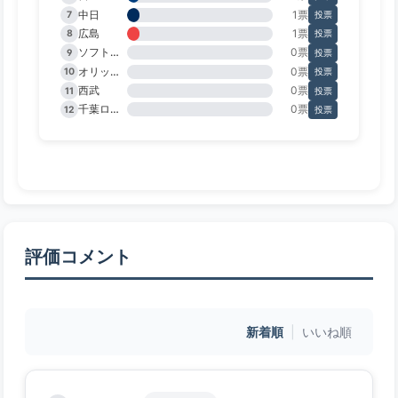
中日
1票
7
投票
広島
1票
8
投票
ソフトバンク
0票
9
投票
オリックス
0票
10
投票
西武
0票
11
投票
千葉ロッテ
0票
12
投票
評価コメント
新着順
|
いいね順