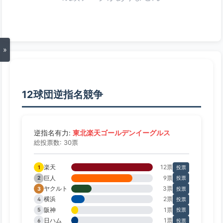
»
12球団逆指名競争
東北楽天ゴールデンイーグルス
逆指名有力:
総投票数: 30票
楽天
12票
1
投票
巨人
9票
2
投票
ヤクルト
3票
3
投票
横浜
2票
4
投票
阪神
1票
5
投票
日ハム
1票
6
投票