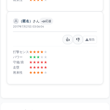
📣
（匿名）
さん
応援
2017年7月21日 03:06:04
👍
👎
⚠️
報告
★
★
★
★
★
打撃センス
★
★
★
★
★
パワー
★
★
★
★
★
守備/肩
★
★
★
★
★
走塁
★
★
★
★
★
将来性