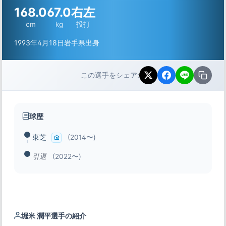
168.0
67.0
右左
cm
kg
投打
1993年4月18日
岩手県出身
この選手をシェア:
球歴
東芝
(2014〜)
引退
(2022〜)
堀米 潤平選手の紹介