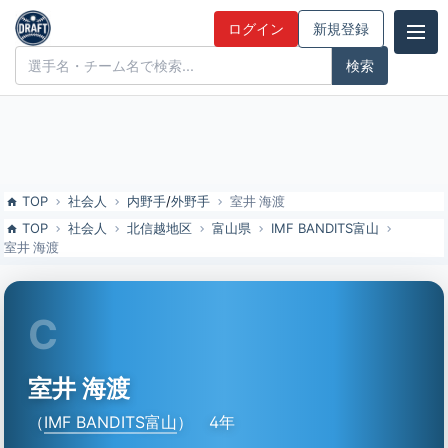
室井 海渡（IMF BANDITS富山）の特徴とドラフト評価 | ドラフト候補
ログイン
新規登録
とみんなの評価
ドラフト候補とみんなの評価
TOP
社会人
内野手
/
外野手
室井 海渡
TOP
社会人
北信越地区
富山県
IMF BANDITS富山
室井 海渡
C
室井 海渡
（
IMF BANDITS富山
）
4年