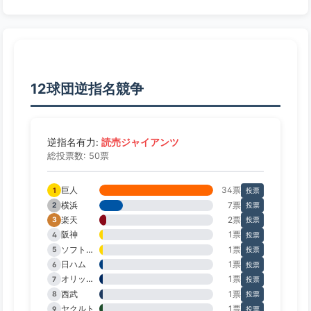
12球団逆指名競争
読売ジャイアンツ
逆指名有力:
総投票数: 50票
巨人
34票
1
投票
横浜
7票
2
投票
楽天
2票
3
投票
阪神
1票
4
投票
ソフトバンク
1票
5
投票
日ハム
1票
6
投票
オリックス
1票
7
投票
西武
1票
8
投票
ヤクルト
1票
9
投票