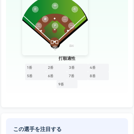
中
左
右
遊
二
三
P
一
DH
C
打順適性
1番
2番
3番
4番
5番
6番
7番
8番
9番
この選手を注目する