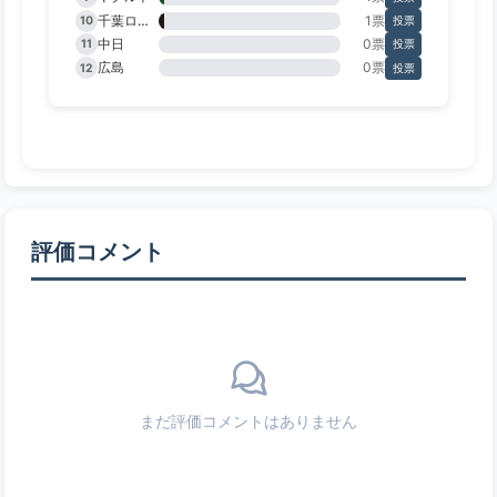
千葉ロッテ
1票
10
投票
中日
0票
11
投票
広島
0票
12
投票
評価コメント
まだ評価コメントはありません