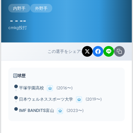
内野手
外野手
-
-
--
cm
kg
投打
この選手をシェア:
球歴
平塚学園高校
(2016〜)
日本ウェルネススポーツ大学
(2019〜)
IMF BANDITS富山
(2023〜)