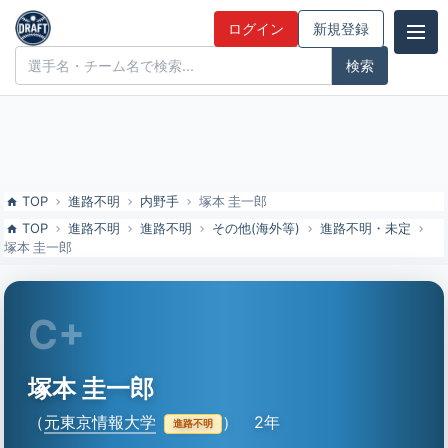
塚本 圭一郎（元東京情報大）の特徴とドラフト評価 | ドラフト候補と
ログイン
新規登録
みんなの評価
ドラフト候補とみんなの評価
TOP
進路不明
内野手
塚本 圭一郎
TOP
進路不明
進路不明
その他(海外等)
進路不明・未定
塚本 圭一郎
C+
塚本 圭一郎
（
元東京情報大学
）
2年
進路不明