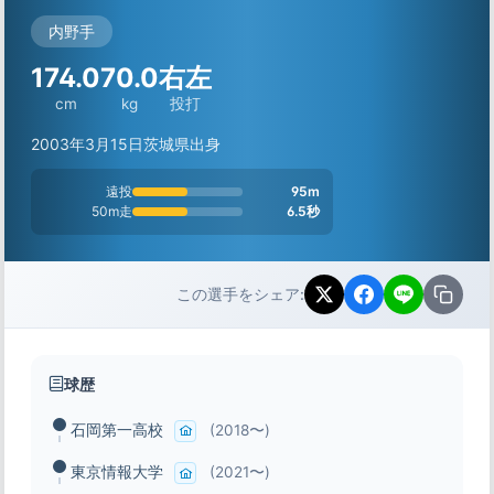
内野手
174.0
70.0
右左
cm
kg
投打
2003年3月15日
茨城県出身
遠投
95m
50m走
6.5秒
この選手をシェア:
球歴
石岡第一高校
(2018〜)
東京情報大学
(2021〜)