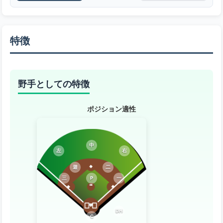
特徴
野手としての特徴
ポジション適性
中
左
右
遊
二
三
P
一
DH
C