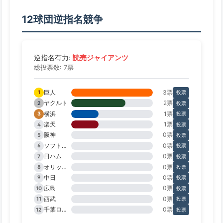
12球団逆指名競争
読売ジャイアンツ
逆指名有力:
総投票数: 7票
巨人
3票
1
投票
ヤクルト
2票
2
投票
横浜
1票
3
投票
楽天
1票
4
投票
阪神
0票
5
投票
ソフトバンク
0票
6
投票
日ハム
0票
7
投票
オリックス
0票
8
投票
中日
0票
9
投票
広島
0票
10
投票
西武
0票
11
投票
千葉ロッテ
0票
12
投票