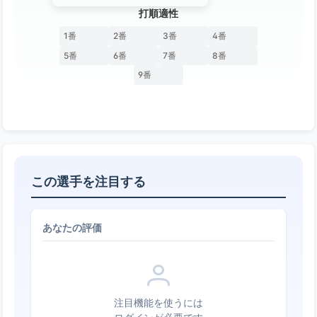
打順適性
1番
2番
3番
4番
5番
6番
7番
8番
9番
この選手を注目する
あなたの評価
注目機能を使うには