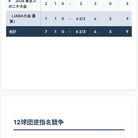
2026 東京ス
▶
2
1
0
-
2
2
0
3
ポニチ大会
（JABA大会 通
7
1
0
-
6 2/3
4
3
9
算）
合計
7
1
0
-
6 2/3
4
3
9
12球団逆指名競争