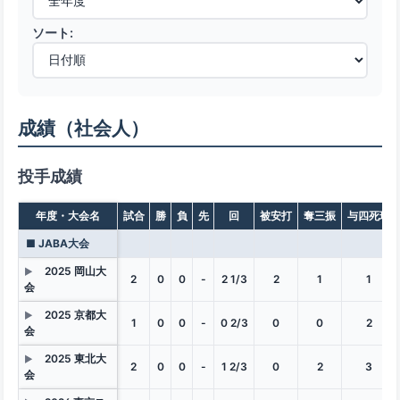
ソート:
成績（社会人）
投手成績
年度・大会名
試合
勝
負
先
回
被安打
奪三振
与四死球
■ JABA大会
2025 岡山大
▶
2
0
0
-
2 1/3
2
1
1
会
2025 京都大
▶
1
0
0
-
0 2/3
0
0
2
会
2025 東北大
▶
2
0
0
-
1 2/3
0
2
3
会