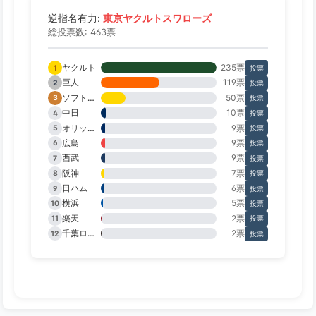
東京ヤクルトスワローズ
逆指名有力:
総投票数: 463票
ヤクルト
235票
1
投票
巨人
119票
2
投票
ソフトバンク
50票
3
投票
中日
10票
4
投票
オリックス
9票
5
投票
広島
9票
6
投票
西武
9票
7
投票
阪神
7票
8
投票
日ハム
6票
9
投票
横浜
5票
10
投票
楽天
2票
11
投票
千葉ロッテ
2票
12
投票