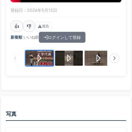
登録日：2026年5月12日
👍
👎
⚠️
報告
|
ログインして登録
新着順
いいね順
写真