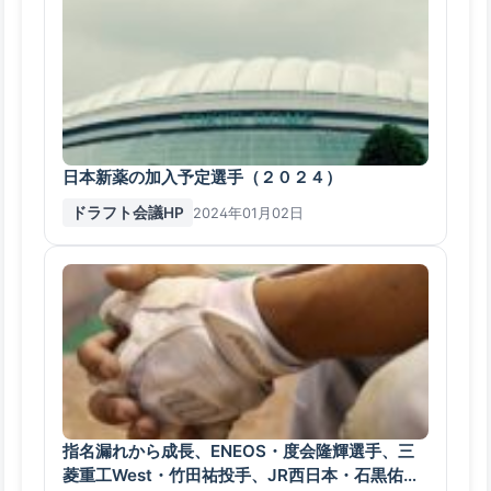
日本新薬の加入予定選手（２０２４）
ドラフト会議HP
2024年01月02日
指名漏れから成長、ENEOS・度会隆輝選手、三
菱重工West・竹田祐投手、JR西日本・石黒佑弥