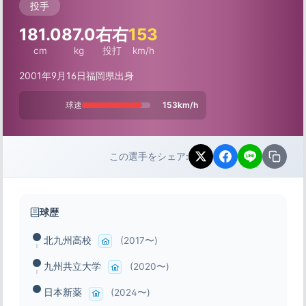
投手
181.0
87.0
右右
153
cm
kg
投打
km/h
2001年9月16日
福岡県出身
球速
153km/h
この選手をシェア:
球歴
北九州高校
(2017〜)
九州共立大学
(2020〜)
日本新薬
(2024〜)