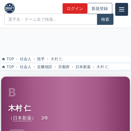
木村 仁（日本新薬）の特徴とドラフト評価 | ドラフト候補とみんなの
ログイン
新規登録
評価
ドラフト候補とみんなの評価
TOP
社会人
投手
木村 仁
TOP
社会人
近畿地区
京都府
日本新薬
木村 仁
B
木村 仁
（
日本新薬
）
3年