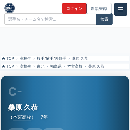
桑原 久恭（本宮高校）の特徴とドラフト評価 | ドラフト候補とみんな
ログイン
新規登録
の評価
ドラフト候補とみんなの評価
TOP
高校生
投手
/
捕手
/
外野手
桑原 久恭
TOP
高校生
東北
福島県
本宮高校
桑原 久恭
C-
桑原 久恭
（
本宮高校
）
7年