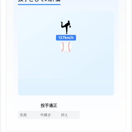
127km/h
投手適正
先発
中継ぎ
抑え