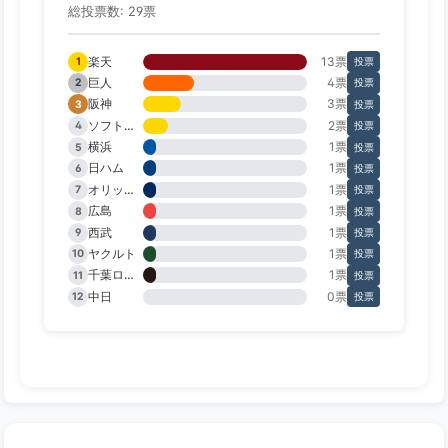
総投票数: 29票
楽天
13票
1
投票
巨人
4票
2
投票
阪神
3票
3
投票
ソフトバンク
2票
4
投票
横浜
1票
5
投票
日ハム
1票
6
投票
オリックス
1票
7
投票
広島
1票
8
投票
西武
1票
9
投票
ヤクルト
1票
10
投票
千葉ロッテ
1票
11
投票
中日
0票
12
投票