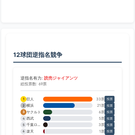
12球団逆指名競争
読売ジャイアンツ
逆指名有力:
総投票数: 69票
巨人
33票
1
投票
横浜
21票
2
投票
ヤクルト
6票
3
投票
西武
5票
4
投票
千葉ロッテ
3票
5
投票
楽天
1票
6
投票