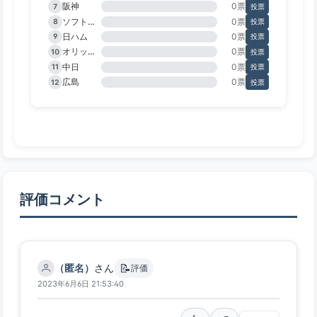
阪神
0票
7
投票
ソフトバンク
0票
8
投票
日ハム
0票
9
投票
オリックス
0票
10
投票
中日
0票
11
投票
広島
0票
12
投票
評価コメント
📝
（匿名）
さん
評価
2023年6月6日 21:53:40