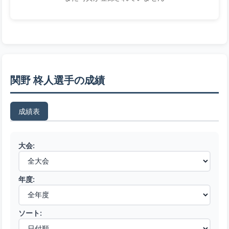
関野 柊人選手の成績
成績表
大会:
年度:
ソート: