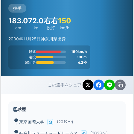
投手
183.0
72.0
右右
150
cm
kg
投打
km/h
2000年11月28日
神奈川県出身
球速
150km/h
遠投
100m
50m走
6.2秒
この選手をシェア:
球歴
東京国際大学
(2019〜)
神奈川フューチャードリームス
(2023〜)