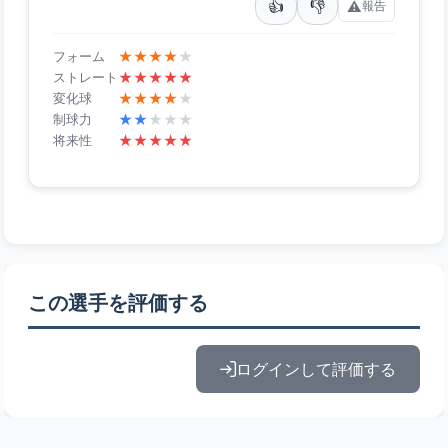
👍
👎
⚠️
報告
★
★
★
★
★
フォーム
★
★
★
★
★
ストレート
★
★
★
★
★
変化球
★
★
★
★
★
制球力
★
★
★
★
★
将来性
この選手を評価する
ログインして評価する