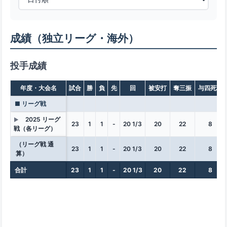
成績（独立リーグ・海外）
投手成績
年度・大会名
試合
勝
負
先
回
被安打
奪三振
与四死球
■ リーグ戦
2025 リーグ
▶
23
1
1
-
20 1/3
20
22
8
戦（各リーグ）
（リーグ戦 通
23
1
1
-
20 1/3
20
22
8
算）
合計
23
1
1
-
20 1/3
20
22
8