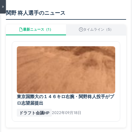
»
関野 柊人選手のニュース
最新ニュース（1）
タイムライン（5）
東京国際大の１４６キロ右腕・関野柊人投手がプ
ロ志望届提出
ドラフト会議HP
2022年09月18日