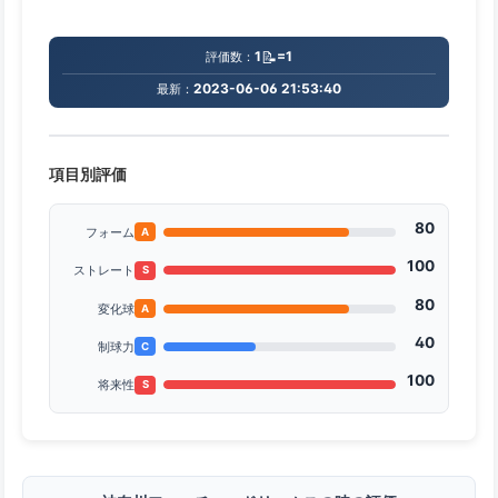
📝
1
=1
評価数：
2023-06-06 21:53:40
最新：
項目別評価
80
フォーム
A
100
ストレート
S
80
変化球
A
40
制球力
C
100
将来性
S