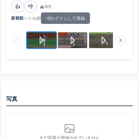
👍
👎
⚠️
報告
|
ログインして登録
新着順
いいね順
写真
まだ写真が登録されていません