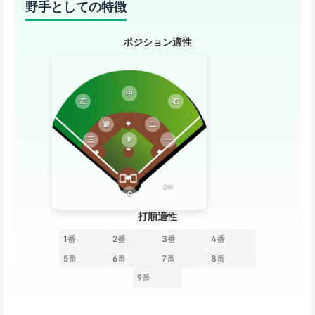
野手としての特徴
ポジション適性
中
左
右
遊
二
三
P
一
DH
C
打順適性
1番
2番
3番
4番
5番
6番
7番
8番
9番