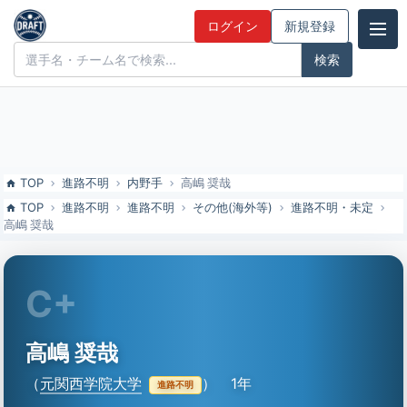
高嶋 奨哉（元関西学院大）の特徴とドラフト評価 | ドラフト候補とみ
ログイン
新規登録
んなの評価
ドラフト候補とみんなの評価
TOP
進路不明
内野手
高嶋 奨哉
TOP
進路不明
進路不明
その他(海外等)
進路不明・未定
高嶋 奨哉
C+
高嶋 奨哉
（
元関西学院大学
）
1年
進路不明