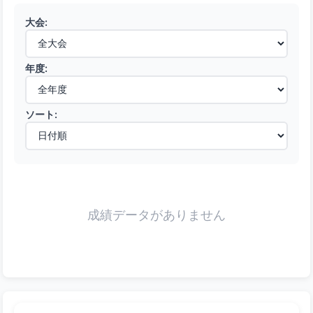
大会:
年度:
ソート:
成績データがありません