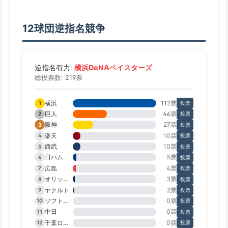
12球団逆指名競争
横浜DeNAベイスターズ
逆指名有力:
総投票数: 219票
横浜
112票
1
投票
巨人
46票
2
投票
阪神
27票
3
投票
楽天
10票
4
投票
西武
10票
5
投票
日ハム
5票
6
投票
広島
4票
7
投票
オリックス
3票
8
投票
ヤクルト
2票
9
投票
ソフトバンク
0票
10
投票
中日
0票
11
投票
千葉ロッテ
0票
12
投票