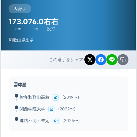
内野手
173.0
76.0
右右
cm
kg
投打
和歌山県出身
この選手をシェア:
球歴
智弁和歌山高校
(2019〜)
関西学院大学
(2022〜)
進路不明・未定
(2026〜)