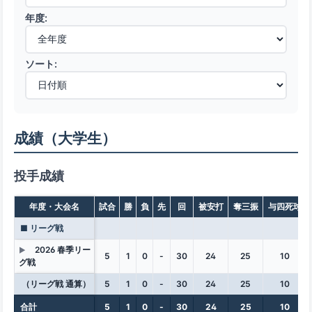
年度:
ソート:
成績（大学生）
投手成績
年度・大会名
試合
勝
負
先
回
被安打
奪三振
与四死球
■ リーグ戦
2026 春季リー
▶
5
1
0
-
30
24
25
10
グ戦
（リーグ戦 通算）
5
1
0
-
30
24
25
10
合計
5
1
0
-
30
24
25
10