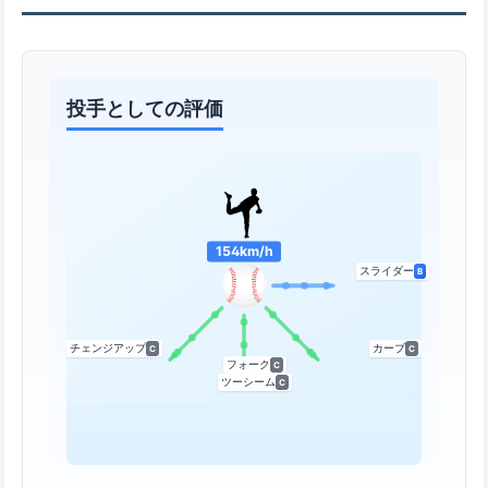
投手としての評価
154km/h
スライダー
B
チェンジアップ
カーブ
C
C
フォーク
C
ツーシーム
C