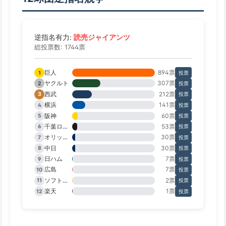
読売ジャイアンツ
逆指名有力:
総投票数: 1744票
巨人
894票
1
投票
ヤクルト
307票
2
投票
西武
212票
3
投票
横浜
141票
4
投票
阪神
60票
5
投票
千葉ロッテ
53票
6
投票
オリックス
30票
7
投票
中日
30票
8
投票
日ハム
7票
9
投票
広島
7票
10
投票
ソフトバンク
2票
11
投票
楽天
1票
12
投票