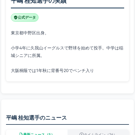
平嶋 桂知選手の実績
公式データ
小学4年に久我山イーグルスで野球を始めて投手。中学は稲
大阪桐蔭では1年秋に背番号20でベンチ入り
平嶋 桂知選手のニュース
最新ニュース（5）
タイムライン（26）