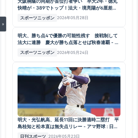
大阪桐蔭の同期が首位打者争い 早大2年・徳丸
快晴が・389でトップ！法大・境亮陽が6厘差で
追う - スポニチ Sponichi Annex 野球
スポーツニッポン
2026年05月28日
»
明大、勝ち点4で優勝の可能性残す 接戦制して
法大に連勝 慶大が勝ち点落とせば秋春連覇 - ス
ポニチ Sponichi Annex 野球
スポーツニッポン
2026年05月24日
明大・光弘帆高、延長11回に決勝適時二塁打 平
島桂知と松本直は無失点リレー - アマ野球 : 日刊
スポーツ
日刊スポーツ
2026年05月23日