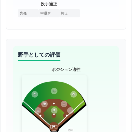
投手適正
先発
中継ぎ
抑え
野手としての評価
ポジション適性
中
左
右
遊
二
三
P
一
DH