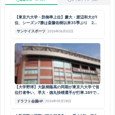
【東京六大学・防御率上位】慶大・渡辺和大が1
位、シーズン7勝は斎藤佑樹以来35季ぶり 2位
は明大・平嶋桂知 全日程終了
サンケイスポーツ
2026年06月02日
【大学野球】大阪桐蔭高の同期が東京六大学で首
位打者争い、早大・徳丸快晴選手が打率.389でト
ップ、法大・境亮陽選手が追う
ドラフト会議HP
2026年05月28日