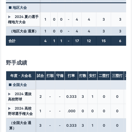
■ 地区大会
2024 夏の選手
▶
1
0
0
-
4
4
3
3
権地方大会
（地区大会 通算）
1
0
0
-
4
4
3
3
合計
4
1
1
-
17
12
15
6
野手成績
年度・大会名
試合
打順
守備
打率
打数
安打
二塁打
三塁打
本
■ 全国大会
2024 選抜
▶
2
-
-
0.333
3
1
0
0
0
高校野球
2024 高校
▶
1
-
-
.000
0
0
0
0
0
野球選手権大会
（全国大会 通
3
-
-
0.333
3
1
0
0
0
算）