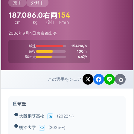
投手
外野手
187.0
86.0
右両
154
cm
kg
投打
km/h
2006年9月4日
東京都出身
球速
154km/h
遠投
100m
50m走
6.4秒
この選手をシェア:
球歴
大阪桐蔭高校
(2022〜)
明治大学
(2025〜)