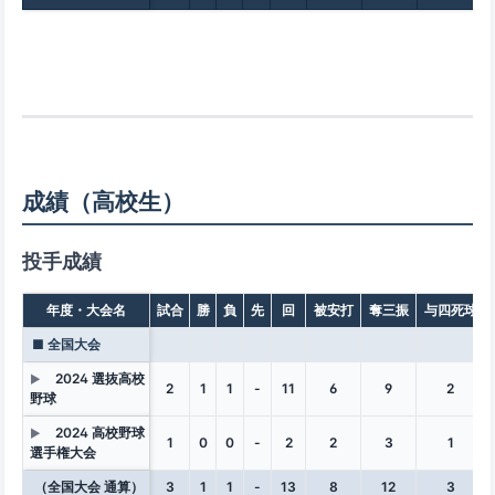
成績（高校生）
投手成績
年度・大会名
試合
勝
負
先
回
被安打
奪三振
与四死球
■ 全国大会
2024 選抜高校
▶
2
1
1
-
11
6
9
2
野球
2024 高校野球
▶
1
0
0
-
2
2
3
1
選手権大会
（全国大会 通算）
3
1
1
-
13
8
12
3