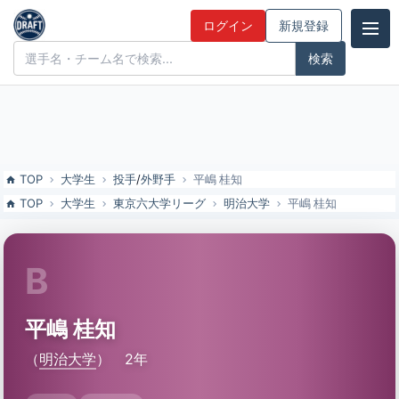
平嶋 桂知（明治大）の特徴とドラフト評価 | ドラフト候補とみんなの
ログイン
新規登録
評価
ドラフト候補とみんなの評価
TOP
大学生
投手
/
外野手
平嶋 桂知
TOP
大学生
東京六大学リーグ
明治大学
平嶋 桂知
B
平嶋 桂知
（
明治大学
）
2年