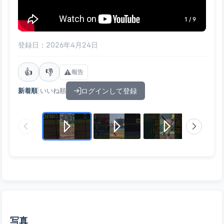
1 / 9
登録日：2026年4月24日
👍
👎
⚠️
報告
|
ログインして登録
新着順
いいね順
写真