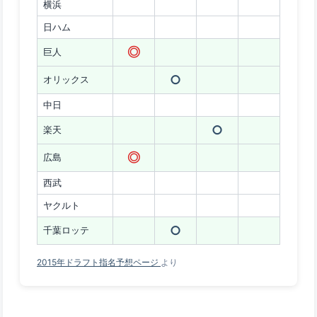
横浜
日ハム
◎
巨人
○
オリックス
中日
○
楽天
◎
広島
西武
ヤクルト
○
千葉ロッテ
2015年ドラフト指名予想ページ
より