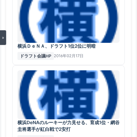
»
横浜ＤｅＮＡ、ドラフト1位2位に明暗
ドラフト会議HP
2016年02月17日
横浜DeNAのルーキーが力見せる、育成1位・網谷
圭将選手が紅白戦で2安打