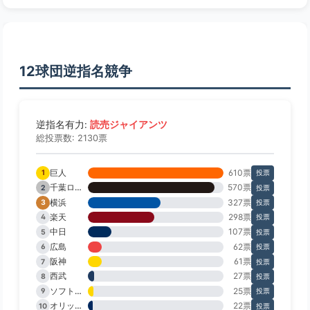
12球団逆指名競争
読売ジャイアンツ
逆指名有力:
総投票数: 2130票
巨人
610票
1
投票
千葉ロッテ
570票
2
投票
横浜
327票
3
投票
楽天
298票
4
投票
中日
107票
5
投票
広島
62票
6
投票
阪神
61票
7
投票
西武
27票
8
投票
ソフトバンク
25票
9
投票
オリックス
22票
10
投票