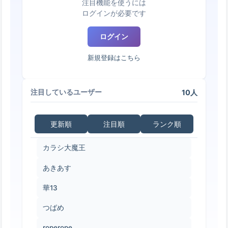
注目機能を使うには
ログインが必要です
ログイン
新規登録はこちら
10人
注目しているユーザー
更新順
注目順
ランク順
カラシ大魔王
あきあす
華13
つばめ
roperope