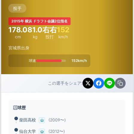
投手
2015年 横浜 ドラフト会議2位指名
178.0
81.0
右右
152
cm
kg
投打
km/h
宮城県出身
球速
152km/h
この選手をシェア:
球歴
柴田高校
(2009〜)
仙台大学
(2012〜)