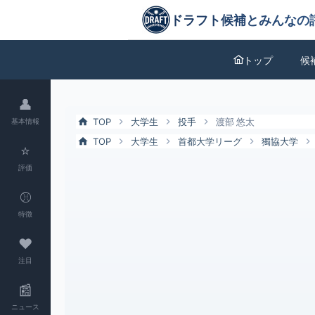
渡部 悠太（獨協大）の特徴とドラフト評価 | ドラフト候補とみんなの
ドラフト候補とみんなの評価
トップ
候
👤
TOP
大学生
投手
渡部 悠太
基本情報
TOP
大学生
首都大学リーグ
獨協大学
⭐
評価
⚾
特徴
❤
注目
📰
ニュース