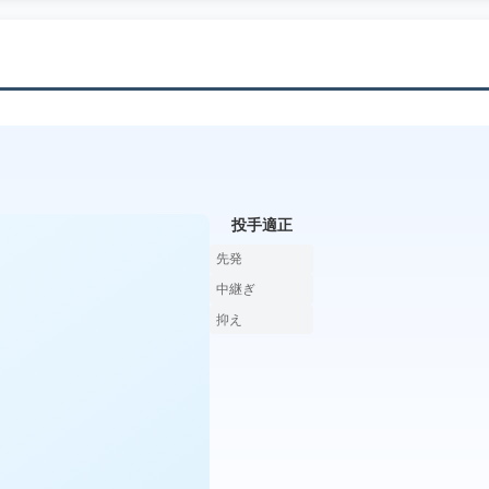
投手適正
先発
中継ぎ
抑え