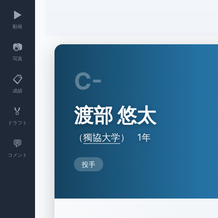
▶️
動画
📷
写真
C-
📋
成績
渡部 悠太
🏅
ドラフト
（
獨協大学
）
1年
💬
コメント
投手