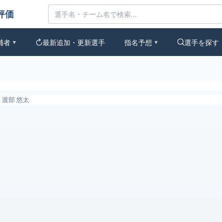
評価
補者
最新追加・更新選手
指名予想
選手を探す
▼
▼
渡部 悠太