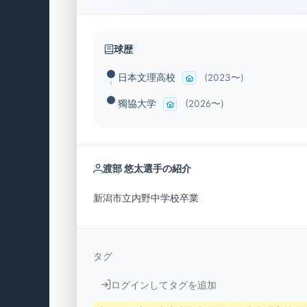
球歴
日本文理高校
(2023〜)
獨協大学
(2026〜)
渡部 悠太選手の紹介
新潟市立内野中学校卒業
タグ
ログインしてタグを追加