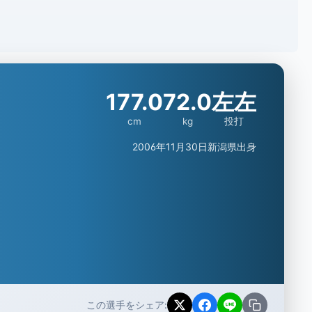
177.0
72.0
左左
cm
kg
投打
2006年11月30日
新潟県出身
この選手をシェア: