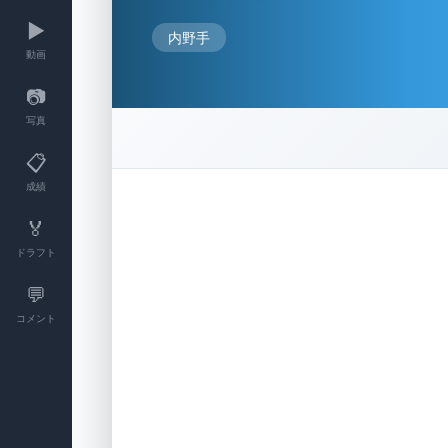
▶️
内野手
動画
📷
写真
📋
成績
🏅
ドラフト
💬
コメント