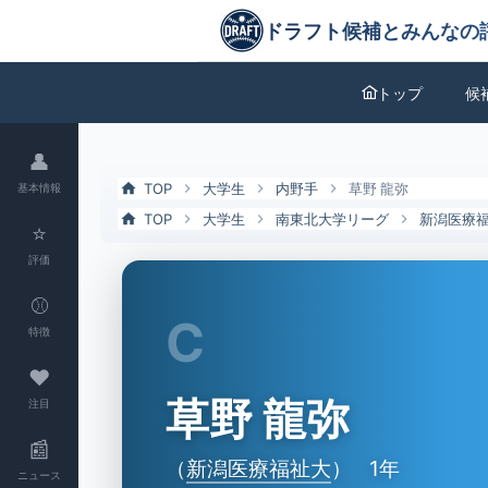
草野 龍弥（新潟医療福祉大）の特徴とドラフト評価 | ドラフト候補と
ドラフト候補とみんなの評価
トップ
候
👤
TOP
大学生
内野手
草野 龍弥
基本情報
TOP
大学生
南東北大学リーグ
新潟医療
⭐
評価
⚾
C
特徴
❤
草野 龍弥
注目
📰
（
新潟医療福祉大
）
1年
ニュース