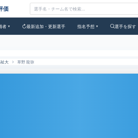
みんなの評価
補者
最新追加・更新選手
指名予想
選手を探す
▼
▼
福祉大
草野 龍弥