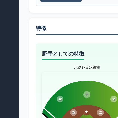
特徴
野手としての特徴
ポジション適性
中
左
右
遊
二