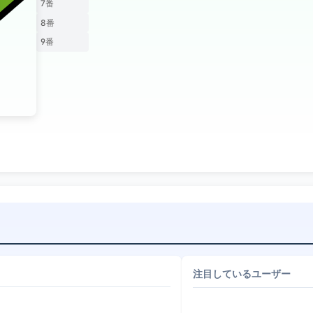
7番
8番
9番
注目しているユーザー