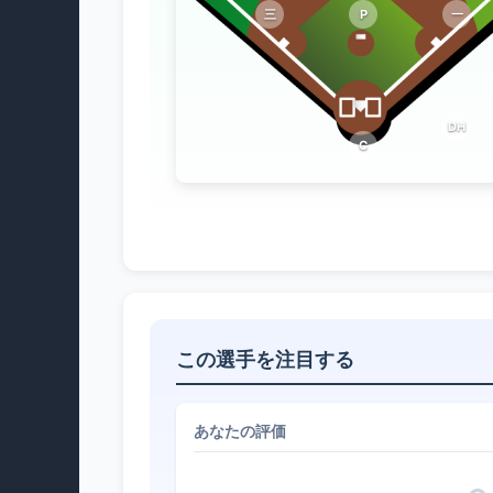
三
P
一
DH
C
この選手を注目する
あなたの評価