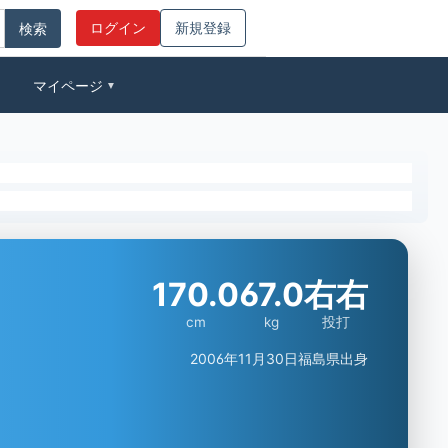
ログイン
新規登録
マイページ
▼
170.0
67.0
右右
cm
kg
投打
2006年11月30日
福島県出身