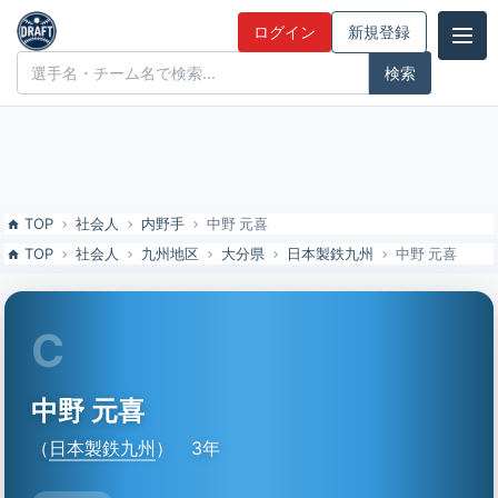
中野 元喜（日本製鉄九州）の特徴とドラフト評価 | ドラフト候補とみ
ログイン
新規登録
んなの評価
ドラフト候補とみんなの評価
TOP
社会人
内野手
中野 元喜
TOP
社会人
九州地区
大分県
日本製鉄九州
中野 元喜
C
中野 元喜
（
日本製鉄九州
）
3年