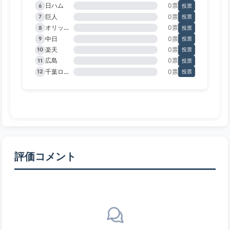
日ハム
0票
6
投票
巨人
0票
7
投票
オリックス
0票
8
投票
中日
0票
9
投票
楽天
0票
10
投票
広島
0票
11
投票
千葉ロッテ
0票
12
投票
評価コメント