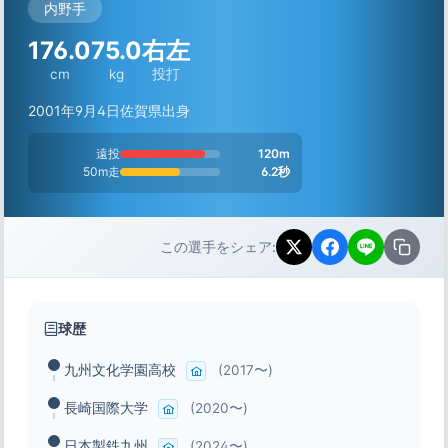
内野手
176.0
75.0
右左
cm
kg
投打
2001年9月4日
佐賀県出身
遠投
120m
50m走
6.2秒
この選手をシェア:
球歴
九州文化学園高校
(2017〜)
長崎国際大学
(2020〜)
日本製鉄九州
(2024〜)