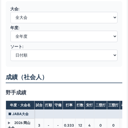
大会:
年度:
ソート:
成績（社会人）
野手成績
年度・大会名
試合
打順
守備
打率
打数
安打
二塁打
三塁打
本塁
■ JABA大会
2026 岡山
▶
3
-
-
0.333
12
4
0
0
0
大会