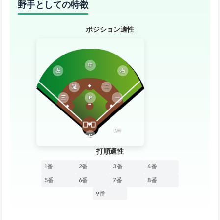
野手としての特徴
ポジション適性
中
左
右
遊
二
三
P
一
DH
C
打順適性
1番
2番
3番
4番
5番
6番
7番
8番
9番