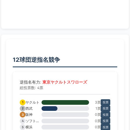
12球団逆指名競争
東京ヤクルトスワローズ
逆指名有力:
総投票数: 4票
ヤクルト
3票
1
投票
西武
1票
2
投票
阪神
0票
3
投票
ソフトバンク
0票
4
投票
横浜
0票
5
投票