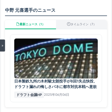
中野 元喜選手のニュース
最新ニュース（1）
タイムライン（7）
»
日本製鉄九州の木村駿太朗投手が8回1失点快投、
ドラフト漏れの悔しさバネに都市対抗本戦へ意欲
ドラフト会議HP
2025年06月06日