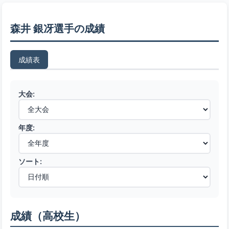
森井 銀冴選手の成績
成績表
大会:
年度:
ソート:
成績（高校生）