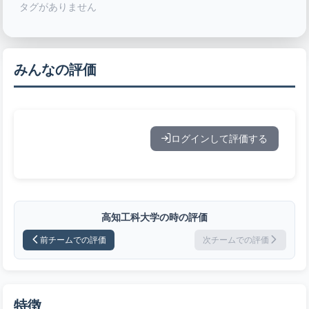
タグがありません
みんなの評価
ログインして評価する
高知工科大学の時の評価
前チームでの評価
次チームでの評価
特徴