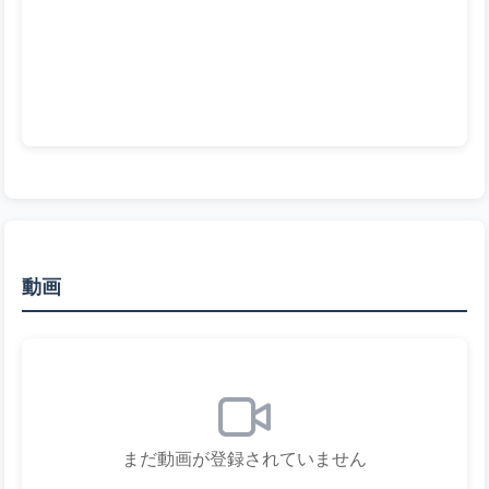
動画
まだ動画が登録されていません