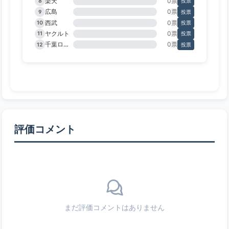
楽天
0票
8
投票
広島
0票
9
投票
西武
0票
10
投票
ヤクルト
0票
11
投票
千葉ロッテ
0票
12
投票
評価コメント
まだ評価コメントはありません